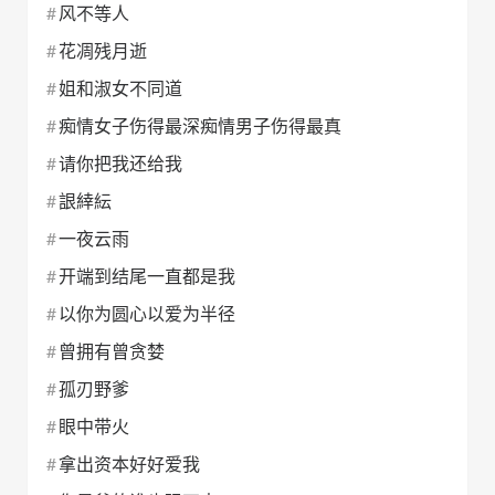
风不等人
花凋残月逝
姐和淑女不同道
痴情女子伤得最深痴情男子伤得最真
请你把我还给我
詪緈紜
一夜云雨
开端到结尾一直都是我
以你为圆心以爱为半径
曾拥有曾贪婪
孤刃野爹
眼中带火
拿出资本好好爱我