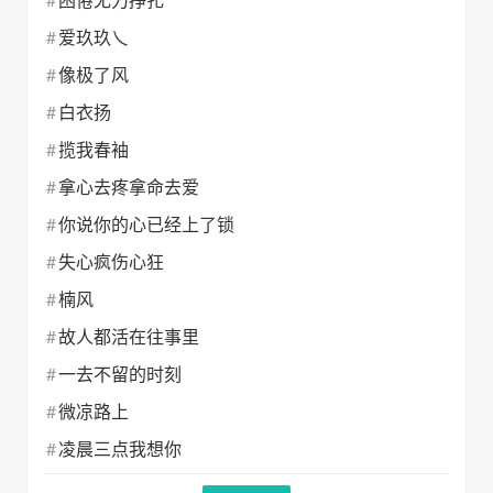
爱玖玖乀
像极了风
白衣扬
揽我春袖
拿心去疼拿命去爱
你说你的心已经上了锁
失心疯伤心狂
楠风
故人都活在往事里
一去不留的时刻
微凉路上
凌晨三点我想你