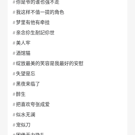
你是爷的谁也强不走
我这样不值一提的角色
梦里有他有牵挂
亲念伱生耐記伱世
美人牢
酒馆猫
绽放最美的笑容是我最好的安慰
失望是忘
黑夜来临了
醉生
把喜欢夸张成爱
似水无澜
宠似刀
困倦无力挣扎