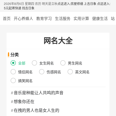
2026年8月6日 星期四 农历 明天是立秋
点这进入:房屋修缮 上吉日象
点这进入:
5元起寄快递 找吉日象
首页
开心养蜂人
教育学习
生活服务
实用计算
健康生活
站
网名大全
分类
全部
女生网名
男生网名
情侣网名
伤感网名
英文网名
搞笑网名
音乐是种能让人共鸣的声音
想象你还在
在拽的男人也是女人生的