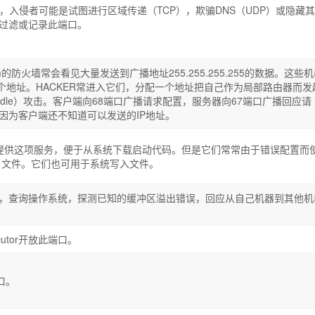
，入侵者可能是试图进行区域传递（TCP），欺骗DNS（UDP）或隐藏
过滤或记录此端口。
dem的防火墙常会看见大量发送到广播地址255.255.255.255的数据。这些
一个地址。HACKER常进入它们，分配一个地址把自己作为局部路由器而发
middle）攻击。客户端向68端口广播请求配置，服务器向67端口广播回应请
因为客户端还不知道可以发送的IP地址。
一起提供这项服务，便于从系统下载启动代码。但是它们常常由于错误配置而
 文件。它们也可用于系统写入文件。
，查询操作系统，探测已知的缓冲区溢出错误，回应从自己机器到其他机
utor开放此端口。
口。