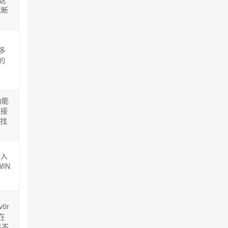
阻断
多
的
功能
连接
了找
进入
IN
0r
在
并不