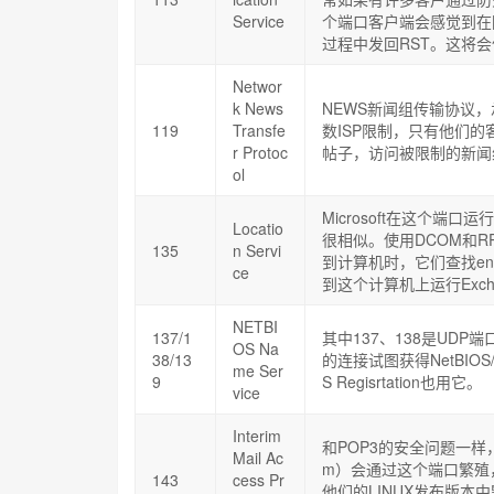
Service
个端口客户端会感觉到在防
过程中发回RST。这将
Networ
k News
NEWS新闻组传输协议，
119
Transfe
数ISP限制，只有他们
r Protoc
帖子，访问被限制的新闻
ol
Microsoft在这个端口运行
Locatio
很相似。使用DCOM和RP
135
n Servi
到计算机时，它们查找end
ce
到这个计算机上运行Exch
NETBI
137/1
其中137、138是UD
OS Na
38/13
的连接试图获得NetBIO
me Ser
9
S Regisrtation也用它。
vice
Interim
和POP3的安全问题一样，
Mail Ac
m）会通过这个端口繁殖
143
cess Pr
他们的LINUX发布版本