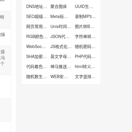
DNS地址列表
聚合图床
UUID生成器
SEO超级外链工具
Meta标签生成工具
录制MP3音频
成特
网页常用色彩
Unix时间戳转换器
图片转Base64工具
的操
RGB颜色对照表
JSON代码格式化工具
字符串转数组工具
WebSocket在线测试工具
JS格式化工具
随机密码生成器
入侵
SHA加密工具
英文字母大小写转工具
PHP代码格式化工具
木马
这个
代码着色高亮工具
神马推送工具
html转义工具
随机数生成器
WEB安全色
文字竖排工具