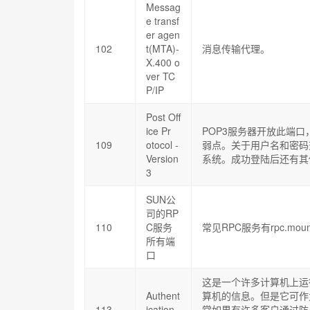
Messag
e transf
er agen
102
t(MTA)-
消息传输代理。
X.400 o
ver TC
P/IP
Post Off
ice Pr
POP3服务器开放此端
109
otocol -
弱点。关于用户名和密码
Version
系统。成功登陆后还有其
3
SUN公
司的RP
110
C服务
常见RPC服务有rpc.mountd
所有端
口
这是一个许多计算机上运
Authent
算机的信息。但是它可作为
113
ication
常如果有许多客户通过防