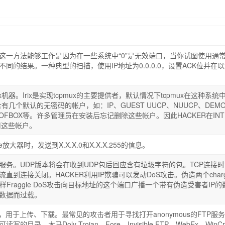
这一方法能够工作是因为在一些系统中“0”是无效端口，当你试图使用通
同的结果。一种典型的扫描，使用IP地址为0.0.0.0，设置ACK位并在
ix机器。Irix是实现tcpmux的主要提供者，默认情况下tcpmux在这种系统
含有几个默认的无密码的帐户，如：IP、GUEST UUCP、NUUCP、DEMO
UTOFBOX等。许多管理员在安装后忘记删除这些帐户。因此HACKER在INT
利用这些帐户。
放大器时，发送到X.X.X.0和X.X.X.255的信息。
服务。UDP版本将会在收到UDP包后回应含有垃圾字符的包。TCP连接时
直到连接关闭。HACKER利用IP欺骗可以发动DoS攻击。伪造两个charg
样Fraggle DoS攻击向目标地址的这个端口广播一个带有伪造受害者IP的
数据而过载。
，用于上传、下载。最常见的攻击者用于寻找打开anonymous的FTP服
录。木马Doly Trojan、Fore、Invisible FTP、WebEx、WinCr