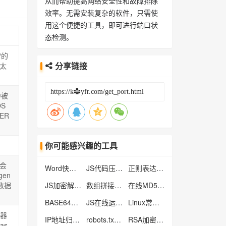
从而帮助提高网络安全性和故障排除
效率。无需安装复杂的软件，只需使
用这个便捷的工具，即可进行端口状
态检测。
常的
分享链接
以太
中被
S
ER
你可能感兴趣的工具
会
Word快捷键
JS代码压缩工具
正则表达式工具
en
数据
JS加密解密工具
数组拼接字符串工具
在线MD5批量加密
BASE64编码解码
JS在线运行工具
Linux常用命令大全
务器
IP地址归属地查询
robots.txt文件生成工具
RSA加密解密工具
as