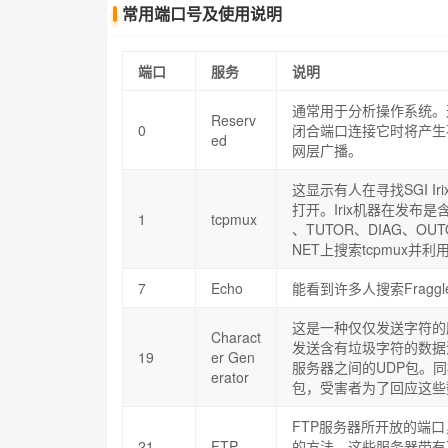
常用端口号及使用说明
端口
服务
说明
通常用于分析操作系统。
Reserv
0
闭合端口连接它时将产生不
ed
网层广播。
这显示有人在寻找SGI Ir
打开。Irix机器在发布是
1
tcpmux
、TUTOR、DIAG、O
NET上搜索tcpmux并
7
Echo
能看到许多人搜索Fraggle
这是一种仅仅发送字符的
Charact
发送含有垃圾字符的数据流
19
er Gen
服务器之间的UDP包。同
erator
包，受害者为了回应这些
FTP服务器所开放的端口
21
FTP
的方法。这些服务器带有可读写的目