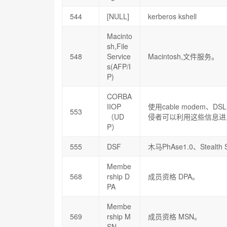
544
[NULL]
kerberos kshell
Macinto
sh,File
548
Service
Macintosh,文件服务。
s(AFP/I
P)
CORBA
IIOP
使用cable modem
553
（UD
侵者可以利用这些信息进
P）
555
DSF
木马PhAse1.0、Stealth
Membe
568
rship D
成员资格 DPA。
PA
Membe
569
rship M
成员资格 MSN。
SN