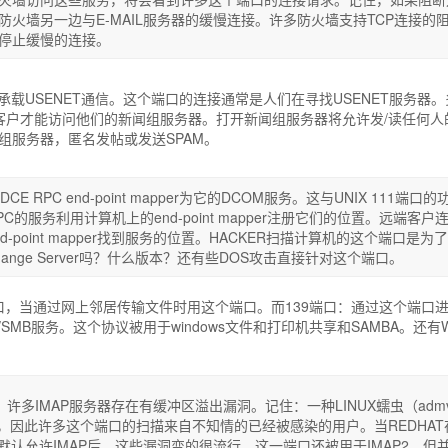
火墙另一边与E-MAIL服务器的缓慢连接。许多防火墙支持TCP连接的
会停止缓慢的连接。
承载USENET通信。这个端口的连接通常是人们在寻找USENET服务器。
的客户才能访问他们的新闻组服务器。打开新闻组服务器将允许发/读任何人
组服务器，匿名发帖或发送SPAM。
DCE RPC end-point mapper为它的DCOM服务。这与UNIX 111端口的
C的服务利用计算机上的end-point mapper注册它们的位置。远端客户
-point mapper找到服务的位置。HACKER扫描计算机的这个端口是为
ange Server吗？什么版本？还有些DOS攻击直接针对这个端口。
P端口，当通过网上邻居传输文件时用这个端口。而139端口：通过这个端口
S/SMB服务。这个协议被用于windows文件和打印机共享和SAMBA。还有W
许多IMAP服务器存在有缓冲区溢出漏洞。记住：一种LINUX蠕虫（admv
，因此许多这个端口的扫描来自不知情的已经被感染的用户。当REDHAT
中默认允许IMAP后，这些漏洞变的很流行。这一端口还被用于IMAP2，但