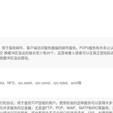
口，用于接收邮件，客户端访问服务器端的邮件服务。POP3服务有许多公
交 换缓冲区溢出的弱点至少有20个，这意味着入侵者可以在真正登陆前
他缓冲区溢出错误。
、NFS、rpc.statd、rpc.csmd、rpc.ttybd、amd等
行的协议，用于鉴别TCP连接的用户。使用标准的这种服务可以获得许多
许多服务的记录器，尤其是FTP、POP、IMAP、SMTP和IRC等服务。
火墙访问这些服务，将会看到许多这个端口的连接请求。记住，如果阻断