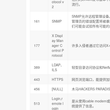
otocol v
流行。
2
SNMP允许远程管理设
161
SNMP
管理员的错误配置将被暴露在I
们可能会试验所有可能的
X Displ
ay Man
177
ager C
许多入侵者通过它访问X-w
ontrol P
rotocol
LDAP、
389
轻型目录访问协议和NetMeeti
ILS
443
HTTPS
网页浏览端口，能提供加
456
[NULL]
木马HACKERS PARA
Login,r
是从使用cable mod
513
emote l
统提供了信息。
ogin