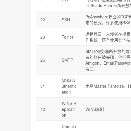
h和Blade Runner所
PcAnywhere建立
22
SSH
定的模式，许多使用RS
远程登录，入侵者在搜索
23
Telnet
作系统。还有使用其他技术，
SMTP服务器所开放的端
者的帐户被关闭，他们需
25
SMTP
Antigen、Email Passw
端口。
MSG A
31
uthentic
木马Master Paradise、
ation
WINS R
42
eplicati
WINS复制
on
Domain