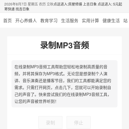
2026年8月7日 星期五 农历 立秋
点这进入:房屋修缮 上吉日象
点这进入: 5元起
寄快递 找吉日象
首页
开心养蜂人
教育学习
生活服务
实用计算
健康生活
站
录制MP3音频
在线录制MP3音频工具帮助您轻松地录制高质量的音
频，并将其保存为MP3格式。无论您是想录制个人演
讲、音乐演奏还是播客节目，我们的工具都能满足您的
需求。只需打开网页，点击几下，您就可以开始录制自
己的声音了。快来尝试我们的在线录制MP3音频工具，
让您的声音被世界听到！
录制
停止