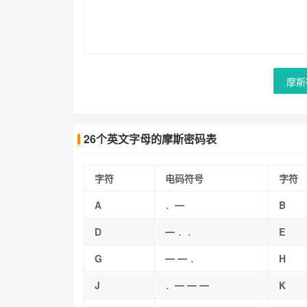
摩斯
26个英文字母的摩斯密码表
字符
电码符号
字符
A
．━
B
D
━ ．．
E
G
━ ━ ．
H
J
．━ ━ ━
K