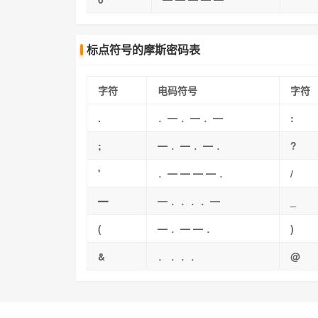
标点符号的摩斯密码表
字符
电码符号
字符
.
．━ ．━ ．━
:
;
━ ．━ ．━ ．
?
'
．━ ━ ━ ━ ．
/
━
━ ．．．．━
_
(
━ ．━ ━ ．
)
&
． ．．．
@