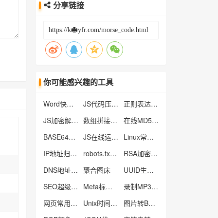
分享链接
你可能感兴趣的工具
Word快捷键
JS代码压缩工具
正则表达式工具
JS加密解密工具
数组拼接字符串工具
在线MD5批量加密
BASE64编码解码
JS在线运行工具
Linux常用命令大全
IP地址归属地查询
robots.txt文件生成工具
RSA加密解密工具
DNS地址列表
聚合图床
UUID生成器
SEO超级外链工具
Meta标签生成工具
录制MP3音频
网页常用色彩
Unix时间戳转换器
图片转Base64工具