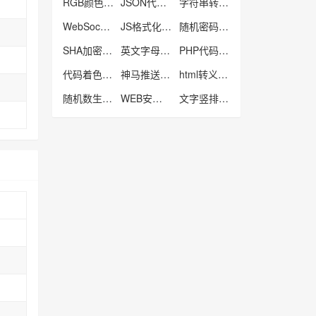
RGB颜色对照表
JSON代码格式化工具
字符串转数组工具
WebSocket在线测试工具
JS格式化工具
随机密码生成器
SHA加密工具
英文字母大小写转工具
PHP代码格式化工具
代码着色高亮工具
神马推送工具
html转义工具
随机数生成器
WEB安全色
文字竖排工具