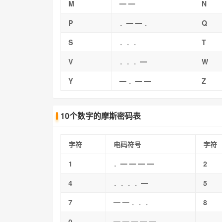
M
━ ━
N
P
．━ ━ ．
Q
S
．．．
T
V
．．．━
W
Y
━ ．━ ━
Z
10个数字的摩斯密码表
字符
电码符号
字符
1
．━ ━ ━ ━
2
4
．．．．━
5
7
━ ━ ．．．
8
0
━ ━ ━ ━ ━