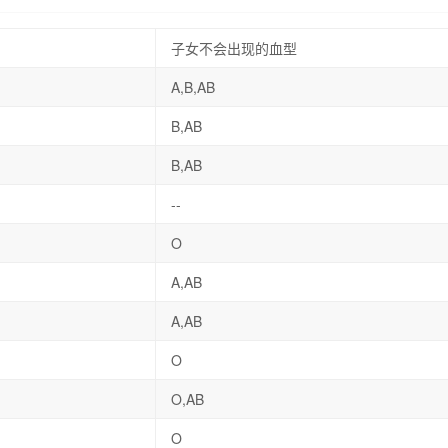
子女不会出现的血型
A,B,AB
B,AB
B,AB
--
O
A,AB
A,AB
O
O,AB
O