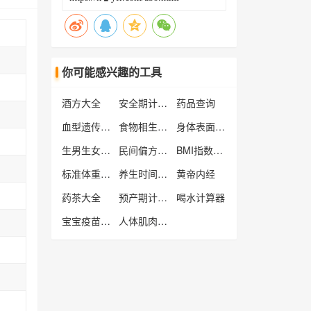
你可能感兴趣的工具
酒方大全
安全期计算器
药品查询
血型遗传规律表
食物相生相克大全
身体表面积计算器
生男生女预测表
民间偏方大全
BMI指数计算器
标准体重计算器
养生时间对照表
黄帝内经
药茶大全
预产期计算器
喝水计算器
宝宝疫苗接种时间表
人体肌肉位置图解