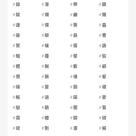
巋
灐
顨
靧
驉
斕
鹻
黮
讂
儸
龑
蠤
籐
鶳
贔
鶱
贒
欀
霿
鷁
鰮
籒
鐾
鐱
鳢
黬
籔
顧
儹
贑
禳
颦
礯
鼙
鷋
襯
鰩
讁
躏
夔
鷈
鶵
闦
鷔
霺
觼
闢
鑓
鑁
劗
灋
癩