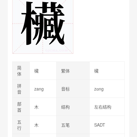
简
欌
繁体
欌
体
拼
zang
音标
zɑng
音
部
木
结构
左右结构
首
五
木
五笔
SADT
行