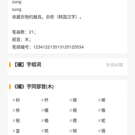
zɑng
cɑng
收藏衣物的器具。衣柜（韩国汉字）。
笔画数：21；
部首：木；
笔顺编号：123412213513125125534
【欌】字组词
补充纠错
《欌》字同部首(木)
枊
杯
櫒
楖
椮
櫼
楊
棷
桠
桶
模
柅
査
梳
榕
樯