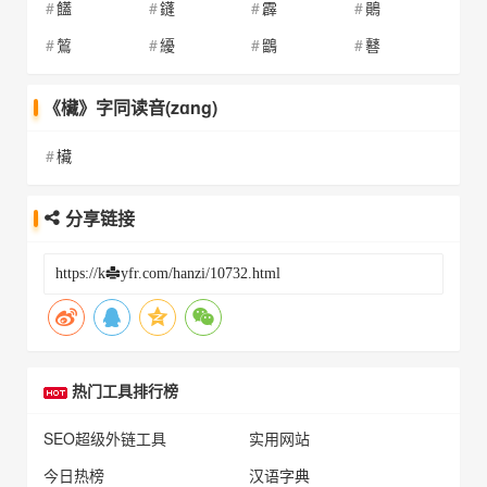
饚
鑝
霹
鶰
鶭
纋
鶹
鼛
《欌》字同读音(zɑng)
欌
分享链接
热门工具排行榜
SEO超级外链工具
实用网站
今日热榜
汉语字典