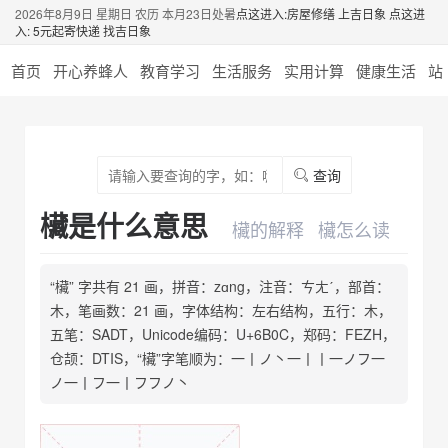
2026年8月9日 星期日 农历 本月23日处暑
点这进入:房屋修缮 上吉日象
点这进
入: 5元起寄快递 找吉日象
首页
开心养蜂人
教育学习
生活服务
实用计算
健康生活
站
查询
欌是什么意思
欌的解释
欌怎么读
“欌” 字共有 21 画，拼音：zɑng，注音：ㄘㄤˊ，部首：
木，笔画数：21 画，字体结构：左右结构，五行：木，
五笔：SADT，Unicode编码：U+6B0C，郑码：FEZH，
仓颉：DTIS，“欌”字笔顺为：一丨ノ丶一丨丨一ノフ一
ノ一丨フ一丨フフノ丶