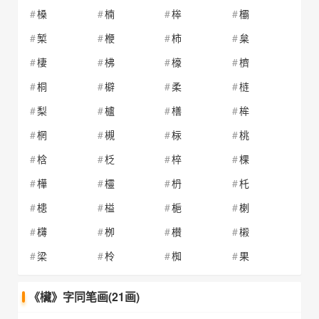
槡
楠
桳
欛
椠
楩
柿
枲
棲
柫
檺
櫅
桐
檘
柔
梿
梨
櫨
橏
桙
棢
槻
柡
桃
梒
柉
椊
棵
樺
欞
枬
杔
槵
榏
梔
楋
欂
栁
櫕
樧
梁
柃
椥
果
《欌》字同笔画(21画)