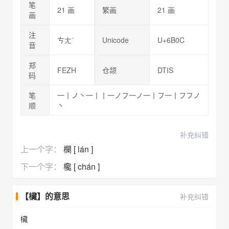
笔
21 画
繁画
21 画
画
注
ㄘㄤˊ
Unicode
U+6B0C
音
郑
FEZH
仓颉
DTIS
码
笔
一丨ノ丶一丨丨一ノフ一ノ一丨フ一丨フフノ
顺
丶
补充纠错
上一个字：
欄 [ lán ]
下一个字：
欃 [ chán ]
【欌】的意思
补充纠错
欌