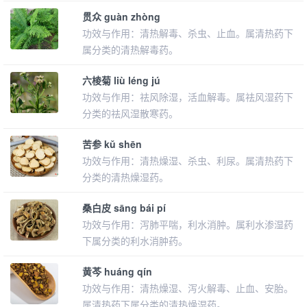
贯众 guàn zhòng
功效与作用：清热解毒、杀虫、止血。属清热药下
属分类的清热解毒药。
六棱菊 liù léng jú
功效与作用：祛风除湿，活血解毒。属祛风湿药下
分类的祛风湿散寒药。
苦参 kǔ shēn
功效与作用：清热燥湿、杀虫、利尿。属清热药下
分类的清热燥湿药。
桑白皮 sāng bái pí
功效与作用：泻肺平喘，利水消肿。属利水渗湿药
下属分类的利水消肿药。
黄芩 huáng qín
功效与作用：清热燥湿、泻火解毒、止血、安胎。
属清热药下属分类的清热燥湿药。