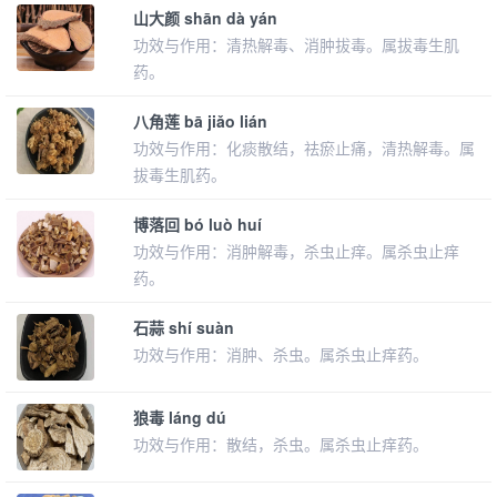
山大颜 shān dà yán
功效与作用：清热解毒、消肿拔毒。属拔毒生肌
药。
八角莲 bā jiǎo lián
功效与作用：化痰散结，祛瘀止痛，清热解毒。属
拔毒生肌药。
博落回 bó luò huí
功效与作用：消肿解毒，杀虫止痒。属杀虫止痒
药。
石蒜 shí suàn
功效与作用：消肿、杀虫。属杀虫止痒药。
狼毒 láng dú
功效与作用：散结，杀虫。属杀虫止痒药。