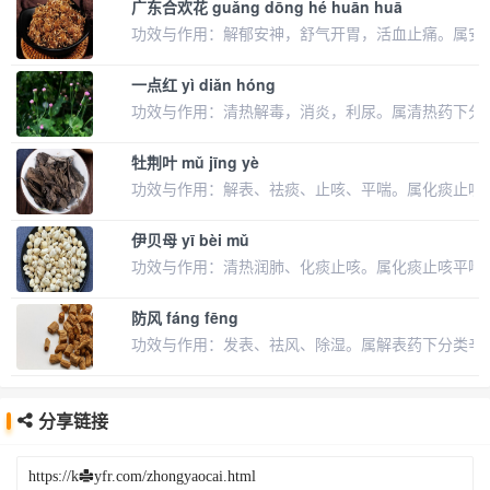
广东合欢花 guǎng dōng hé huān huā
功效与作用：解郁安神，舒气开胃，活血止痛。属安
一点红 yì diǎn hóng
功效与作用：清热解毒，消炎，利尿。属清热药下分
牡荆叶 mǔ jīng yè
功效与作用：解表、祛痰、止咳、平喘。属化痰止咳
伊贝母 yī bèi mǔ
功效与作用：清热润肺、化痰止咳。属化痰止咳平喘
防风 fáng fēng
功效与作用：发表、祛风、除湿。属解表药下分类辛
分享链接