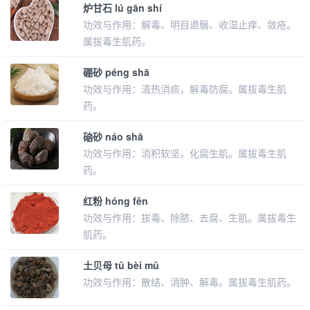
炉甘石 lú gān shí
功效与作用：解毒、明目退翳、收湿止痒、敛疮。
属拔毒生肌药。
硼砂 péng shā
功效与作用：清热消痰，解毒防腐。属拔毒生肌
药。
硇砂 náo shā
功效与作用：消积软坚，化腐生肌。属拔毒生肌
药。
红粉 hóng fěn
功效与作用：拔毒、除脓、去腐、生肌。属拔毒生
肌药。
土贝母 tǔ bèi mǔ
功效与作用：散结、消肿、解毒。属拔毒生肌药。