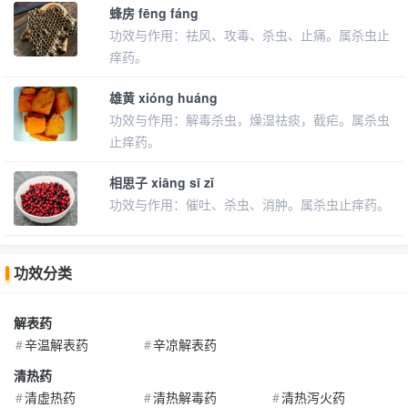
蜂房 fēng fáng
功效与作用：祛风、攻毒、杀虫、止痛。属杀虫止
痒药。
雄黄 xióng huáng
功效与作用：解毒杀虫，燥湿祛痰，截疟。属杀虫
止痒药。
相思子 xiāng sī zǐ
功效与作用：催吐、杀虫、消肿。属杀虫止痒药。
功效分类
解表药
辛温解表药
辛凉解表药
清热药
清虚热药
清热解毒药
清热泻火药