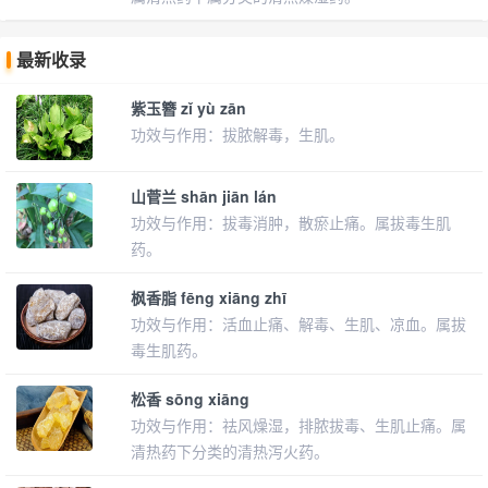
最新收录
紫玉簪 zǐ yù zān
功效与作用：拔脓解毒，生肌。
山菅兰 shān jiān lán
功效与作用：拔毒消肿，散瘀止痛。属拔毒生肌
药。
枫香脂 fēng xiāng zhī
功效与作用：活血止痛、解毒、生肌、凉血。属拔
毒生肌药。
松香 sōng xiāng
功效与作用：祛风燥湿，排脓拔毒、生肌止痛。属
清热药下分类的清热泻火药。