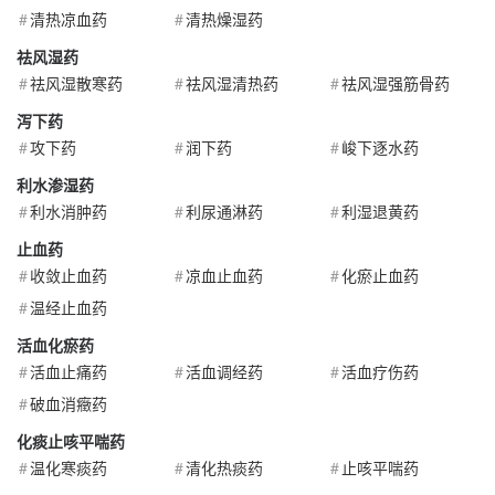
清热凉血药
清热燥湿药
祛风湿药
祛风湿散寒药
祛风湿清热药
祛风湿强筋骨药
泻下药
攻下药
润下药
峻下逐水药
利水渗湿药
利水消肿药
利尿通淋药
利湿退黄药
止血药
收敛止血药
凉血止血药
化瘀止血药
温经止血药
活血化瘀药
活血止痛药
活血调经药
活血疗伤药
破血消癥药
化痰止咳平喘药
温化寒痰药
清化热痰药
止咳平喘药