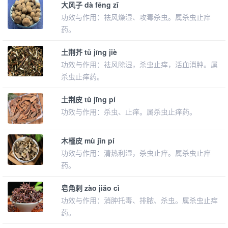
大风子 dà fēng zǐ
功效与作用：祛风燥湿、攻毒杀虫。属杀虫止痒
药。
土荆芥 tǔ jīng jiè
功效与作用：祛风除湿，杀虫止痒，活血消肿。属
杀虫止痒药。
土荆皮 tǔ jīng pí
功效与作用：杀虫、止痒。属杀虫止痒药。
木槿皮 mù jǐn pí
功效与作用：清热利湿，杀虫止痒。属杀虫止痒
药。
皂角刺 zào jiǎo cì
功效与作用：消肿托毒、排脓、杀虫。属杀虫止痒
药。