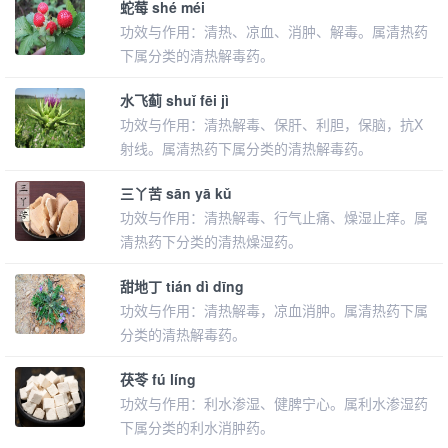
蛇莓 shé méi
功效与作用：清热、凉血、消肿、解毒。属清热药
下属分类的清热解毒药。
水飞蓟 shuǐ fēi jì
功效与作用：清热解毒、保肝、利胆，保脑，抗X
射线。属清热药下属分类的清热解毒药。
三丫苦 sān yā kǔ
功效与作用：清热解毒、行气止痛、燥湿止痒。属
清热药下分类的清热燥湿药。
甜地丁 tián dì dīng
功效与作用：清热解毒，凉血消肿。属清热药下属
分类的清热解毒药。
茯苓 fú líng
功效与作用：利水渗湿、健脾宁心。属利水渗湿药
下属分类的利水消肿药。