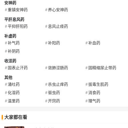
安神药
重镇安神药
养心安神药
平肝息风药
平抑肝阳药
息风止痉药
补虚药
补气药
补阳药
补血药
补阴药
收涩药
固表止汗药
敛肺涩肠药
固精缩尿止带药
其他
涌吐药
杀虫止痒药
拔毒生肌药
化湿药
驱虫药
消食药
温里药
开窍药
理气药
大家都在看