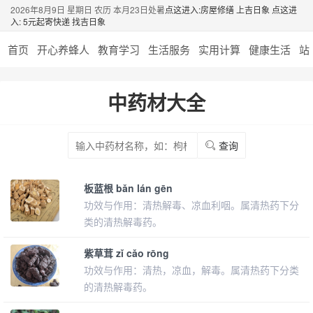
2026年8月9日 星期日 农历 本月23日处暑
点这进入:房屋修缮 上吉日象
点这进
入: 5元起寄快递 找吉日象
首页
开心养蜂人
教育学习
生活服务
实用计算
健康生活
站
中药材大全
查询
板蓝根 bǎn lán gēn
功效与作用：清热解毒、凉血利咽。属清热药下分
类的清热解毒药。
紫草茸 zǐ cǎo rōng
功效与作用：清热，凉血，解毒。属清热药下分类
的清热解毒药。