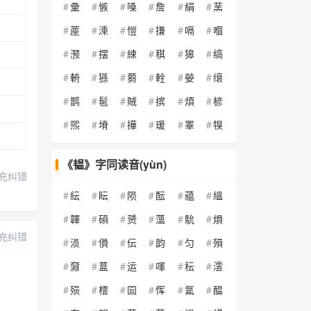
彚
愱
嗓
詹
絹
蓔
蓙
溗
愷
搛
嗝
嗰
滪
摆
綀
稘
獆
缟
輈
猻
蒭
輇
嫈
缞
鹊
髢
賊
摈
煩
楌
煕
塉
撶
瑗
睪
犑
《韫》字同读音(yùn)
充纠错
紜
眃
陨
酝
藴
縕
韗
磒
赟
薀
馻
熉
充纠错
涢
傊
伝
韵
匀
殞
奫
蒀
运
喗
秐
澐
殒
橒
囩
恽
氲
醖