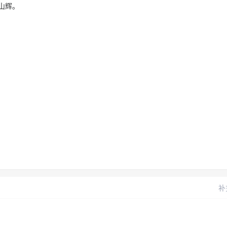
山辉。
补