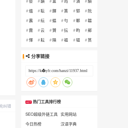
夽
韻
蒕
荺
溳
縜
熅
耺
餫
篔
郓
阭
䨶
纭
蝹
勻
鄆
韞
霣
云
贇
抎
畇
鄖
惲
耘
隕
褞
韫
筼
分享链接
热门工具排行榜
充纠错
SEO超级外链工具
实用网站
今日热榜
汉语字典