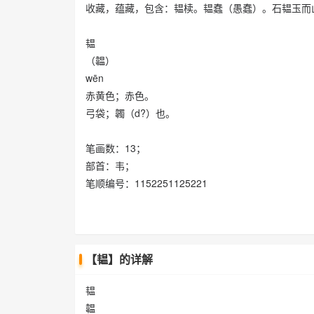
收藏，蕴藏，包含：韫椟。韫蠢（愚蠢）。石韫玉而
韫
（韞）
wēn
赤黄色；赤色。
弓袋；韣（d?）也。
笔画数：13；
部首：韦；
笔顺编号：1152251125221
【韫】的详解
韫
韞