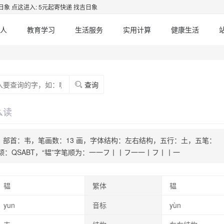
日象
点这进入: 5元起寄快递 找吉日象
人
教育学习
生活服务
实用计算
健康生活
查询
么读
|ㄨㄣ，部首：韦，笔画数：13 画，字体结构：左右结构，五行：土，五笔：
L，仓颉：QSABT，“韫”字笔顺为：一一フ丨丨フ一一丨フ丨丨一
韫
繁体
韫
yun
音标
yùn