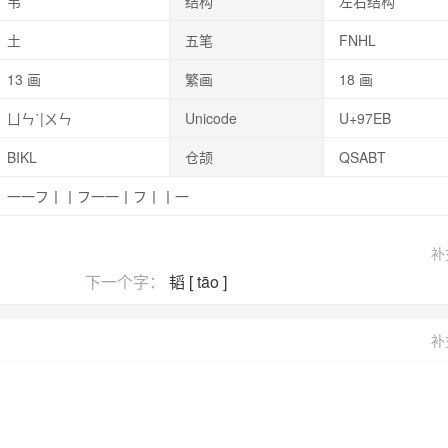
韦
结构
左右结构
土
五笔
FNHL
13 画
繁画
18 画
ㄩㄣˋ|ㄨㄣ
Unicode
U+97EB
BIKL
仓颉
QSABT
一一フ丨丨フ一一丨フ丨丨一
补
下一个字：
韬 [ tāo ]
补