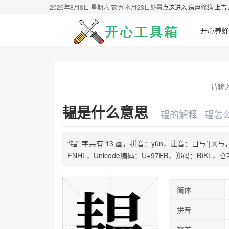
2026年8月8日 星期六 农历 本月23日处暑
点这进入:房屋修缮 上吉
开心养蜂
韫是什么意思
韫的解释
韫怎
“韫” 字共有 13 画，拼音：yùn，注音：ㄩㄣˋ
FNHL，Unicode编码：U+97EB，郑码：BIK
简体
拼音