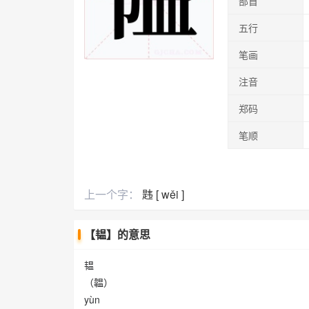
部首
五行
笔画
注音
郑码
笔顺
上一个字：
韪 [ wěi ]
【韫】的意思
韫
（韞）
yùn