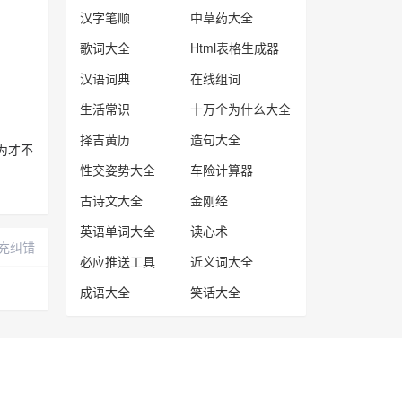
汉字笔顺
中草药大全
歌词大全
Html表格生成器
汉语词典
在线组词
生活常识
十万个为什么大全
择吉黄历
造句大全
喻为才不
性交姿势大全
车险计算器
古诗文大全
金刚经
英语单词大全
读心术
充纠错
必应推送工具
近义词大全
成语大全
笑话大全