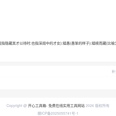
或指隐藏其才以待时;也指深闺中的才女);韫愚(愚笨的样子);韫椟而藏(比
补
Copyright @
开心工具箱- 免费在线实用工具网站
2026 版权所有
赣ICP备2025055741号-1