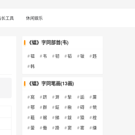
站长工具
休闲娱乐
《韫》字同部首(韦)
韫
韦
韧
韬
韨
韪
韩
《韫》字同笔画(13画)
窩
跻
溿
揫
詬
蓎
鄠
群
鉦
楸
碍
煢
蒩
裾
綈
鈸
猿
榁
蓥
働
跭
窦
寚
缣