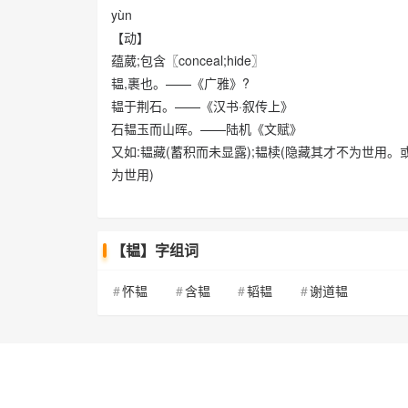
yùn
【动】
蕴葳;包含〖conceal;hide〗
韫,裹也。——《广雅》?
韫于荆石。——《汉书·叙传上》
石韫玉而山晖。——陆机《文赋》
又如:韫藏(蓄积而未显露);韫椟(隐藏其才不为世用。
为世用)
【韫】字组词
怀韫
含韫
韬韫
谢道韫