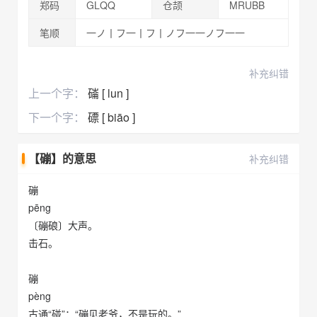
郑码
GLQQ
仓颉
MRUBB
笔顺
一ノ丨フ一丨フ丨ノフ一一ノフ一一
补充纠错
上一个字：
磮 [ lun ]
下一个字：
磦 [ biāo ]
【磞】的意思
补充纠错
磞
pēng
〔磞硠〕大声。
击石。
磞
pèng
古通“碰”：“磞见老爷，不是玩的。”