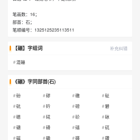
笔画数：16；
部首：石；
笔顺编号：1325125235113511
【磞】字组词
补充纠错
混磞
《磞》字同部首(石)
砏
磟
礉
砋
砊
砛
磅
礬
礠
硴
砎
砅
磄
磆
礂
矹
磘
磡
碤
礸