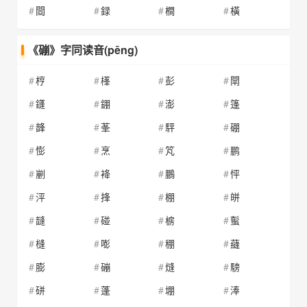
閸
録
橺
橫
《磞》字同读音(pēng)
梈
樥
彭
閛
鑝
錋
澎
篷
韸
莑
駍
硼
憉
烹
竼
鹏
剻
袶
鵬
怦
泙
捀
棚
皏
韼
碰
椖
蟚
槰
嘭
稝
蘕
膨
磞
熢
騯
硑
蓬
堋
淎