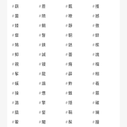
蕻
薝
薽
擭
薗
隮
暸
撼
錗
鲷
靜
徼
韰
瞖
駧
辥
鴩
鍈
錰
橴
鮣
諴
蕾
謉
親
镘
癃
橣
鬇
龍
薜
糑
螇
諧
鮓
羲
操
憊
雔
朤
潞
擎
隱
磪
膬
錖
鞙
斓
篧
閹
髹
膧