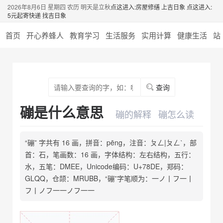
2026年8月6日 星期四 农历 明天是立秋
点这进入:房屋修缮 上吉日象
点这进入:
5元起寄快递 找吉日象
首页
开心养蜂人
教育学习
生活服务
实用计算
健康生活
站
查询
磞是什么意思
磞的解释
磞怎么读
“磞” 字共有 16 画，拼音：pēng，注音：ㄆㄥ|ㄆㄥˋ，部
首：石，笔画数：16 画，字体结构：左右结构，五行：
水，五笔：DMEE，Unicode编码：U+78DE，郑码：
GLQQ，仓颉：MRUBB，“磞”字笔顺为：一ノ丨フ一丨
フ丨ノフ一一ノフ一一