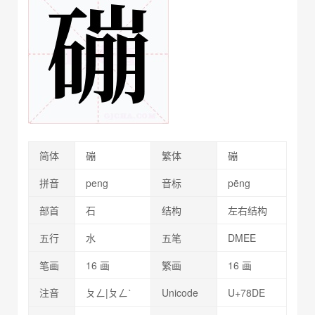
简体
磞
繁体
磞
拼音
peng
音标
pēng
部首
石
结构
左右结构
五行
水
五笔
DMEE
笔画
16 画
繁画
16 画
注音
ㄆㄥ|ㄆㄥˋ
Unicode
U+78DE