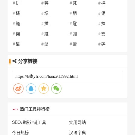
恲
軯
芃
抨
塳
塜
朋
倗
纄
掽
鬔
捧
傰
踫
弸
篣
髼
鬅
蟛
砰
分享链接
热门工具排行榜
SEO超级外链工具
实用网站
今日热榜
汉语字典