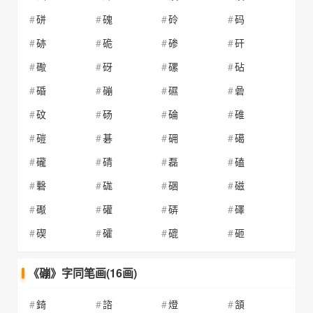
硑
磈
砱
码
硛
硊
碜
矸
礮
砑
磥
砧
碈
磞
礘
碞
砇
砀
碖
碓
磑
碁
砽
礍
礲
碃
磊
磕
礊
硥
硱
磁
礟
礶
硦
礋
碶
礭
磇
砸
《磞》字同笔画(16画)
錡
諮
燈
頷