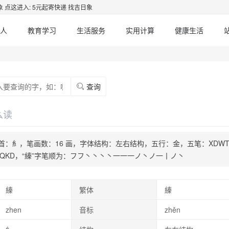
象
点这进入: 5元起寄快递 找吉日象
人
教育学习
生活服务
实用计算
健康生活
查询
么读
ˇ，部首：糹，笔画数：16 画，字体结构：左右结构，五行：金，五笔：XDW
：VFQKD，“縥”字笔顺为：フフ丶丶丶丶一一一ノ丶ノ一丨ノ丶
縥
繁体
縥
zhen
音标
zhěn