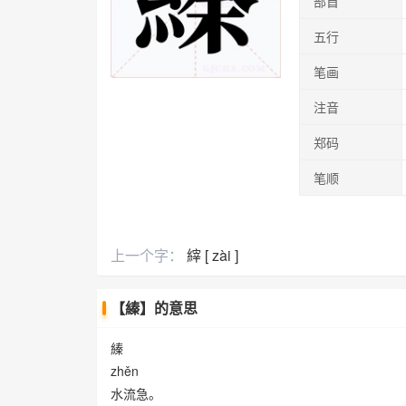
部首
五行
笔画
注音
郑码
笔顺
上一个字：
縡 [ zài ]
【縥】的意思
縥
zhěn
水流急。