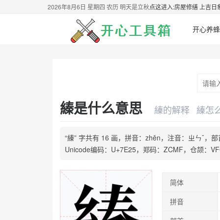
2026年8月6日 星期四 农历 明天是立秋
点这进入:房屋修缮 上吉日
开心养蜂
縥是什么意思
縥的解释
縥怎
“縥” 字共有 16 画，拼音：zhěn，注音：ㄓㄣ
Unicode编码：U+7E25，郑码：ZCMF，仓颉
简体
拼音