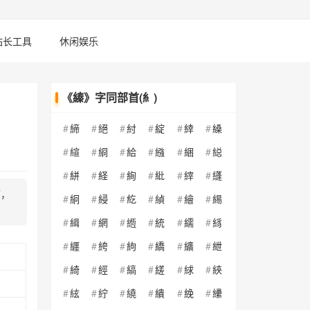
站长工具
休闲娱乐
《縥》字同部首(糹)
締
絕
紂
綻
緈
縔
縇
綗
給
繈
綑
縂
絣
経
絢
紕
縡
纄
T，
絅
綅
紇
緽
繪
緆
緝
網
緪
統
繻
絼
纒
絝
絇
繑
纊
紲
綺
經
縞
縒
絿
綊
絃
紵
繞
繢
絻
纝