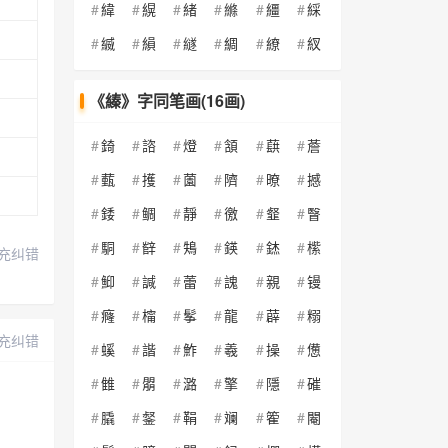
緯
縨
緒
縧
繮
綵
縅
縜
繸
綢
繚
紁
《縥》字同笔画(16画)
錡
諮
燈
頷
蕻
薝
薽
擭
薗
隮
暸
撼
錗
鲷
靜
徼
韰
瞖
駧
辥
鴩
鍈
錰
橴
充纠错
鮣
諴
蕾
謉
親
镘
癃
橣
鬇
龍
薜
糑
充纠错
螇
諧
鮓
羲
操
憊
雔
朤
潞
擎
隱
磪
膬
錖
鞙
斓
篧
閹