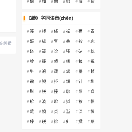
髹
膧
閸
録
橺
橫
《縥》字同读音(zhěn)
轃
桢
縥
裖
弫
寊
辴
絼
鬒
錱
抮
珎
充纠错
碪
箴
诊
獉
砧
枕
紾
臻
偵
纼
鋴
禛
酙
遉
葴
鸩
塦
帧
震
覙
挋
鎭
针
圳
斟
栚
搸
駗
賑
貞
轸
湞
畛
揕
袗
帪
薽
幀
贞
澵
浈
榛
殝
眹
診
針
鱵
赈