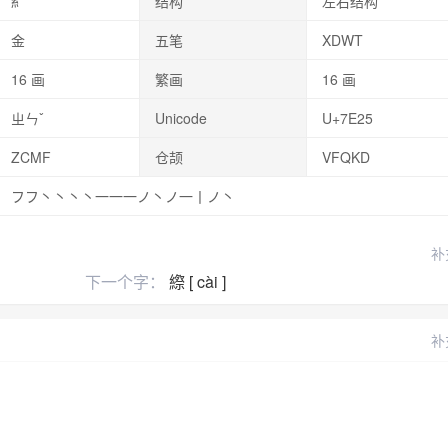
糹
结构
左右结构
金
五笔
XDWT
16 画
繁画
16 画
ㄓㄣˇ
Unicode
U+7E25
ZCMF
仓颉
VFQKD
フフ丶丶丶丶一一一ノ丶ノ一丨ノ丶
补
下一个字：
縩 [ cài ]
补