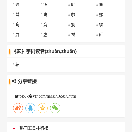
婆
铞
啹
烿
彗
皏
啦
赈
眴
竟
掆
棂
屛
虙
惏
細
《転》字同读音(zhuàn,zhuǎn)
転
分享链接
热门工具排行榜