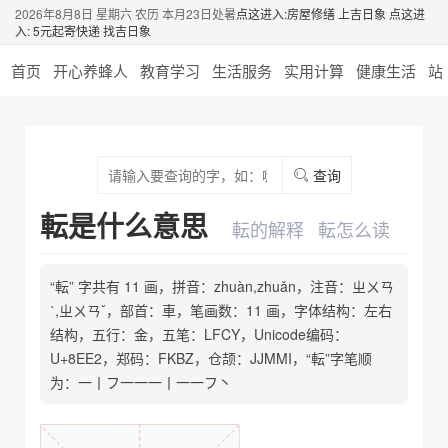
2026年8月8日 星期六 农历 本月23日处暑
点这进入:房屋修缮 上吉日象
点这进
入: 5元起寄快递 找吉日象
首页
开心养蜂人
教育学习
生活服务
实用计算
健康生活
站
查询
転是什么意思
転的解释
転怎么读
“転” 字共有 11 画，拼音：zhuàn,zhuǎn，注音：ㄓㄨㄢ
ˋ,ㄓㄨㄢˇ，部首：車，笔画数：11 画，字体结构：左右
结构，五行：金，五笔：LFCY，Unicode编码：
U+8EE2，郑码：FKBZ，仓颉：JJMMI，“転”字笔顺
为：一丨フ一一一丨一一フ丶