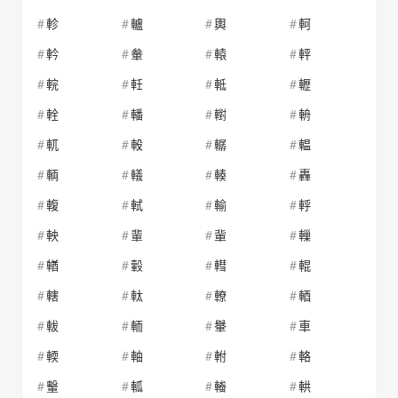
軫
轤
輿
軻
軡
軬
轅
軯
輐
軠
軧
轣
輇
轓
轛
輈
軏
軗
轏
輼
輌
轙
輳
轟
輹
軾
輸
軤
軮
輩
軰
轈
輶
轂
轊
輥
轄
軚
轑
輏
軷
輀
轝
車
輭
軸
軵
輅
轚
軱
輽
輁