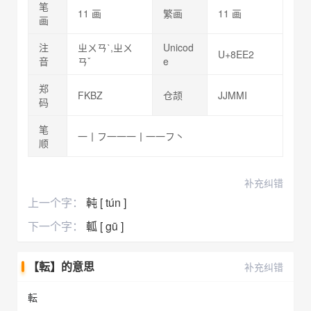
笔
11 画
繁画
11 画
画
注
ㄓㄨㄢˋ,ㄓㄨ
Unicod
U+8EE2
音
ㄢˇ
e
郑
FKBZ
仓颉
JJMMI
码
笔
一丨フ一一一丨一一フ丶
顺
补充纠错
上一个字：
軘 [ tún ]
下一个字：
軱 [ gū ]
【転】的意思
补充纠错
転