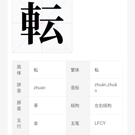
简
転
繁体
転
体
拼
zhuàn,zhuǎ
zhuan
音标
音
n
部
車
结构
左右结构
首
五
金
五笔
LFCY
行