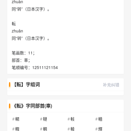
zhuàn
同“转”（日本汉字）。
転
zhuǎn
同“转”（日本汉字）。
笔画数：11；
部首：車；
笔顺编号：12511121154
【転】字组词
补充纠错
《転》字同部首(車)
輑
轋
軙
轖
輙
輖
輘
輝