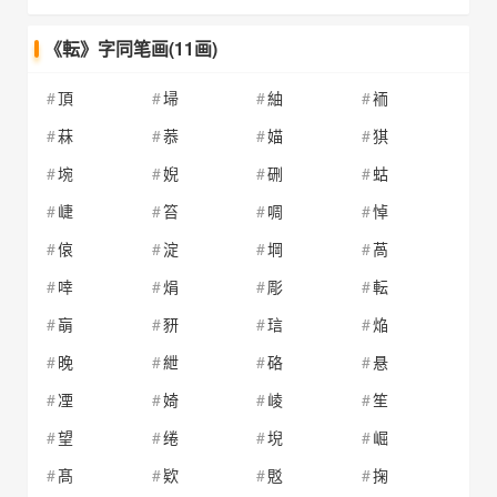
《転》字同笔画(11画)
頂
埽
紬
袻
菻
菾
媌
猉
埦
婗
硎
蛄
崨
笞
啁
悼
偯
淀
堈
萵
啈
焆
彫
転
朚
豜
琂
焔
晚
紲
硌
悬
凐
婍
崚
笙
望
绻
堄
崛
髙
欵
覐
掬