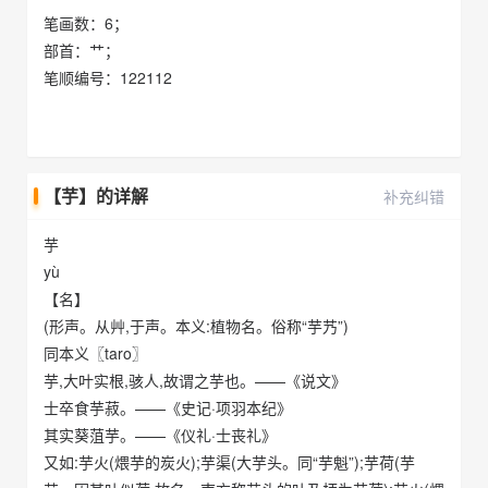
笔画数：6；
部首：艹；
笔顺编号：122112
【芋】的详解
补充纠错
芋
yù
【名】
(形声。从艸,于声。本义:植物名。俗称“芋艿”)
同本义〖taro〗
芋,大叶实根,骇人,故谓之芋也。——《说文》
士卒食芋菽。——《史记·项羽本纪》
其实葵菹芋。——《仪礼·士丧礼》
又如:芋火(煨芋的炭火);芋渠(大芋头。同“芋魁”);芋荷(芋