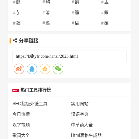
鮽
玙
鹆
盂
芋
淯
籲
鍝
鐭
矞
榆
瘀
分享链接
热门工具排行榜
SEO超级外链工具
实用网站
今日热榜
汉语字典
汉字笔顺
中草药大全
歌词大全
Html表格生成器