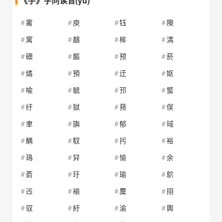
《芋》字同读音(yù)
霱
庾
钰
隩
寓
鷸
桙
湡
礇
饇
预
菸
燏
預
迂
妪
喩
毓
邘
螸
纡
獄
蓣
俣
聿
旟
郁
琙
鰅
馭
扝
裕
鳿
舁
愉
余
萮
玗
瑜
鴥
迃
褕
麌
挧
驭
紆
渝
輿