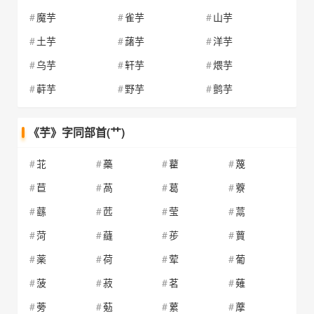
魔芋
雀芋
山芋
土芋
藷芋
洋芋
乌芋
轩芋
煨芋
蓒芋
野芋
鹯芋
《芋》字同部首(艹)
苝
蘽
藋
蔑
苣
萵
葛
藔
蘨
苉
莹
蒚
菏
蘕
荹
蕒
薬
荷
荤
葡
菠
菽
茗
薙
蒡
葂
蔂
藦