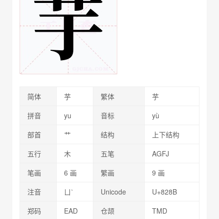
简体
芋
繁体
芋
拼音
yu
音标
yù
部首
艹
结构
上下结构
五行
木
五笔
AGFJ
笔画
6 画
繁画
9 画
注音
ㄩˋ
Unicode
U+828B
郑码
EAD
仓颉
TMD