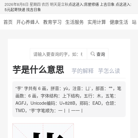
2026年8月6日 星期四 农历 明天是立秋
点这进入:房屋修缮 上吉日象
点这进入:
5元起寄快递 找吉日象
首页
开心养蜂人
教育学习
生活服务
实用计算
健康生活
站
查询
芋是什么意思
芋的解释
芋怎么读
“芋” 字共有 6 画，拼音：yù，注音：ㄩˋ，部首：艹，笔
画数：6 画，字体结构：上下结构，五行：木，五笔：
AGFJ，Unicode编码：U+828B，郑码：EAD，仓颉：
TMD，“芋”字笔顺为：一丨丨一一丨