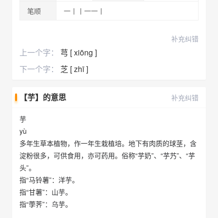
笔顺
一丨丨一一丨
补充纠错
上一个字：
芎 [ xiōng ]
下一个字：
芝 [ zhī ]
【芋】的意思
补充纠错
芋
yù
多年生草本植物，作一年生栽植培。地下有肉质的球茎，含
淀粉很多，可供食用，亦可药用。俗称“芋奶”、“芋艿”、“芋
头”。
指“马铃薯”：洋芋。
指“甘薯”：山芋。
指“荸荠”：乌芋。