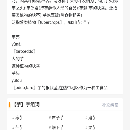
艿。因其叶似荷,故名。南方称芋头的叶及柄为芋荷);芋火(煨
芋之火);芋郎君(抟芋酥作人形的食品);芋魁(芋的块茎。泛指
薯类植物的块茎);芋魁豆饭(喻食物粗劣)
泛指薯类植物〖tubercrops〗。如:山芋;洋芋
芋艿
yùnǎi
〖taro;eddo〗
大的芋
这种植物的块茎
芋头
yùtou
〖eddo;taro〗芋的根状茎,在热带地区作为一种主食品
【芋】字组词
补充纠错
冻芋
君子芋
鬼芋
芒芋
岷下芋
栗芋