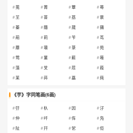
莵
菁
蕈
蕚
芏
萻
茘
蔉
蓁
蘟
蒇
蒱
萷
莉
苄
茑
蘼
蘾
菉
苑
莺
蓳
蘣
蓶
藻
芆
苊
葮
苿
荶
藠
蒓
《芋》字同笔画(6画)
弙
杁
因
汓
仲
吀
伡
凫
阯
幵
乫
佢