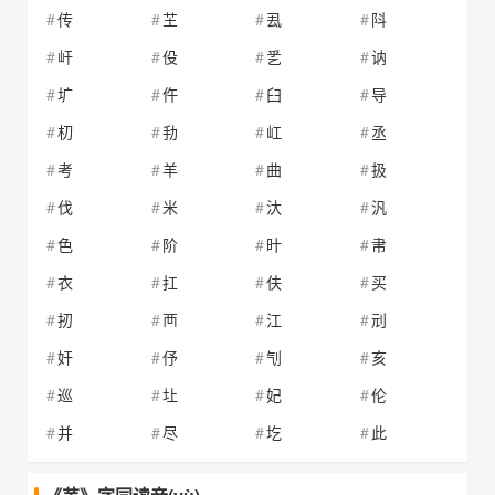
传
芏
厾
阧
屽
伇
乯
讷
圹
仵
臼
导
朷
劧
屸
丞
考
羊
曲
扱
伐
米
汏
汎
色
阶
旪
帇
衣
扛
伕
买
扨
襾
江
刓
奸
伃
刏
亥
巡
圵
妃
伦
并
尽
圪
此