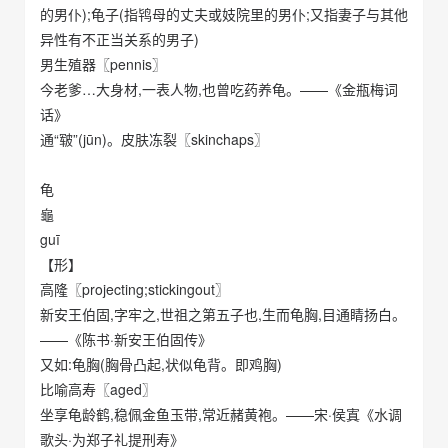
的男仆);龟子(指鸨母的丈夫或妓院里的男仆;又指妻子与其他
异性有不正当关系的男子)
男生殖器〖pennis〗
今老爹…大身材,一表人物,也曾吃药养龟。——《金瓶梅词
话》
通“皲”(jūn)。皮肤冻裂〖skinchaps〗
龟
龜
guī
【形】
高隆〖projecting;stickingout〗
新安王伯固,字牢之,世祖之第五子也,生而龟胸,目通睛扬白。
——《陈书·新安王伯固传》
又如:龟胸(胸骨凸起,状似龟背。即鸡胸)
比喻高寿〖aged〗
坐享龟龄鹤,稳佩金鱼玉带,常近赭黄袍。——宋·侯寘《水调
歌头·为郑子礼提刑寿》