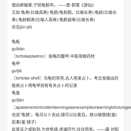
借向蜉蝣辈,宁知龟鹤年。——晋·郭璞《游仙》
又如:龟寿(比喻高寿);龟鹄(龟和鹄。比喻长寿);龟龄(比喻长
寿);龟龄鹤寿(比喻人高寿);龟鹤遐寿(比喻长寿)
另见jūn;qiū
龟板
guībǎn
〖tortoiseplastron〗指龟的腹甲,中医用做药材
龟甲
guījiǎ
〖tortoise-shell〗乌龟的背壳,古人用来占卜。考古发掘出的
殷商占卜用龟甲刻有有关占卜的记录
龟鉴
guījiàn
〖apasteventorincidentservingasanexampleorwarningtofuturege
也说“龟镜”。龟可以卜吉凶,镜可以比美丑。故以喻借镜(鉴)
前事(鉴:镜子)
此皆言之成轨则,为世龟镜,求诸历代,往往而有。——唐·刘知