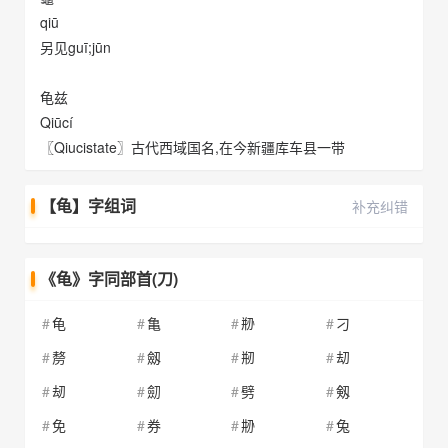
qiū
另见guī;jūn
龟兹
Qiūcí
〖Qiucistate〗古代西域国名,在今新疆库车县一带
【龟】字组词
补充纠错
《龟》字同部首(刀)
龟
亀
剙
刁
剺
劔
剏
刧
刼
劎
劈
剱
免
券
刱
兔