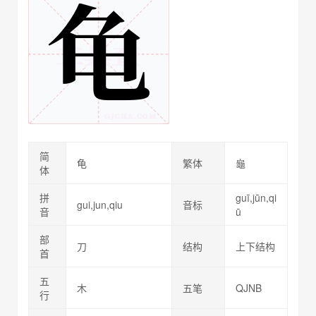
简
龟
繁体
龜
体
拼
guī,jūn,qi
gui,jun,qiu
音标
音
ū
部
刀
结构
上下结构
首
五
木
五笔
QJNB
行