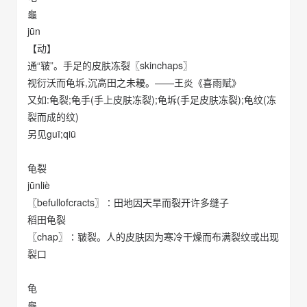
龜
jūn
【动】
通“皲”。手足的皮肤冻裂〖skinchaps〗
视衍沃而龟坼,沉高田之未耰。——王炎《喜雨赋》
又如:龟裂;龟手(手上皮肤冻裂);龟坼(手足皮肤冻裂);龟纹(冻
裂而成的纹)
另见guī;qiū
龟裂
jūnliè
〖befullofcracts〗∶田地因天旱而裂开许多缝子
稻田龟裂
〖chap〗∶皲裂。人的皮肤因为寒冷干燥而布满裂纹或出现
裂口
龟
龜