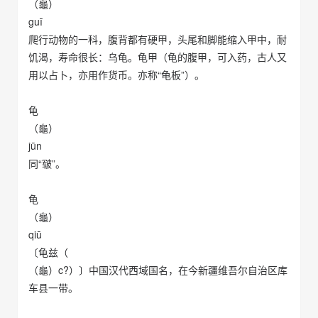
（龜）
guī
爬行动物的一科，腹背都有硬甲，头尾和脚能缩入甲中，耐
饥渴，寿命很长：乌龟。龟甲（龟的腹甲，可入药，古人又
用以占卜，亦用作货币。亦称“龟板”）。
龟
（龜）
jūn
同“皲”。
龟
（龜）
qiū
〔龟兹（
（龜）c?）〕中国汉代西域国名，在今新疆维吾尔自治区库
车县一带。