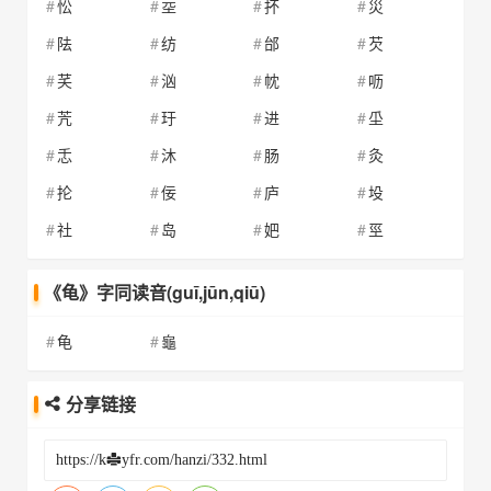
忪
坖
抔
災
阹
纺
邰
芡
芺
汹
帎
呖
苀
玗
进
坕
忎
沐
肠
灸
抡
佞
庐
坄
社
岛
妑
巠
《龟》字同读音(guī,jūn,qiū)
龟
龜
分享链接