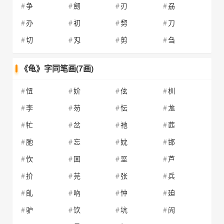
争
劒
刃
刕
刅
初
剓
刀
切
刄
剪
刍
《龟》字同笔画(7画)
忸
妎
伭
杊
李
芴
忶
尨
牤
岔
祂
苉
肔
忘
妉
邯
忺
囬
坙
芦
扴
芫
张
兵
臫
吶
忡
廹
驴
饮
坑
闶