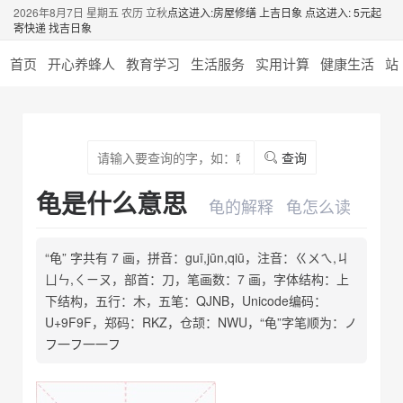
2026年8月7日 星期五 农历 立秋
点这进入:房屋修缮 上吉日象
点这进入: 5元起
寄快递 找吉日象
首页
开心养蜂人
教育学习
生活服务
实用计算
健康生活
站
查询
龟是什么意思
龟的解释
龟怎么读
“龟” 字共有 7 画，拼音：guī,jūn,qiū，注音：ㄍㄨㄟ,ㄐ
ㄩㄣ,ㄑㄧㄡ，部首：刀，笔画数：7 画，字体结构：上
下结构，五行：木，五笔：QJNB，Unicode编码：
U+9F9F，郑码：RKZ，仓颉：NWU，“龟”字笔顺为：ノ
フ一フ一一フ