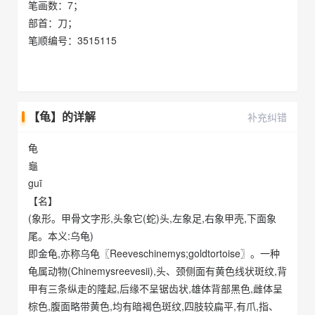
笔画数：7；
部首：刀；
笔顺编号：3515115
【龟】的详解
补充纠错
龟
龜
guī
【名】
(象形。甲骨文字形,头象它(蛇)头,左象足,右象甲壳,下面象
尾。本义:乌龟)
即金龟,亦称乌龟〖Reeveschinemys;goldtortoise〗。一种
龟属动物(Chinemysreevesii),头、颈侧面有黄色线状斑纹,背
甲有三条纵走的隆起,后缘不呈锯齿状,雄体背部黑色,雌体呈
棕色,腹面略带黄色,均有暗褐色斑纹,四肢较扁平,有爪,指、