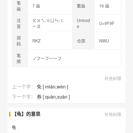
笔
7 画
繁画
16 画
画
注
ㄍㄨㄟ,ㄐㄩㄣ,ㄑ
Unicod
U+9F9F
音
ㄧㄡ
e
郑
RKZ
仓颉
NWU
码
笔
ノフ一フ一一フ
顺
补充纠错
上一个字：
免 [ miǎn,wèn ]
下一个字：
券 [ quàn,xuàn ]
【龟】的意思
补充纠错
龟