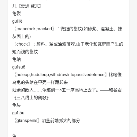
几《史通·载文》
龟裂
guīliè
〖mapcrack;cracked〗∶微细的裂纹(如砂浆、混凝土、抹
灰面上的)
〖check〗∶颜料、釉或油漆薄膜,由于老化和瓦解而产生的
短而浅的裂纹
龟缩
guīsuō
〖holeup;huddleup;withdrawintopassivedefence〗比喻像
乌龟的头缩在甲壳一样藏起来
残余的敌人……龟缩到一○五一座高地上去了。——和谷岩
《三八线上的凯歌》
龟头
guītóu
〖glanspenis〗阴茎前端膨大的部分
龟