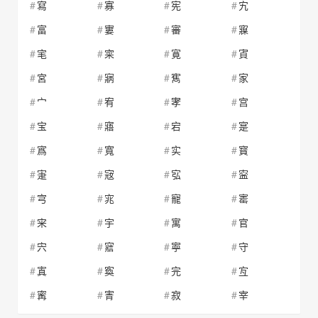
寫
寡
宪
宄
富
寠
審
寱
宒
寀
寛
寊
宮
寎
寯
家
宀
宥
宯
宫
宝
寤
宕
寔
寪
寬
实
寳
寁
宼
宖
寍
宆
宨
寵
寚
宩
宇
寓
官
宍
寣
寕
守
寘
寏
完
宐
寗
寈
寂
宰