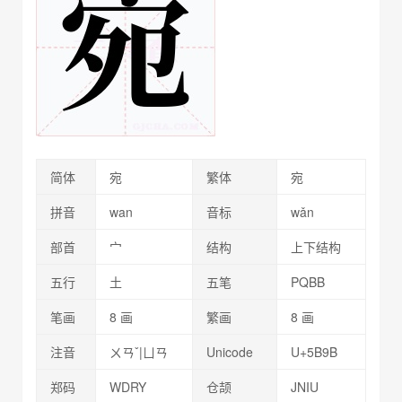
简体
宛
繁体
宛
拼音
wan
音标
wǎn
部首
宀
结构
上下结构
五行
土
五笔
PQBB
笔画
8 画
繁画
8 画
注音
ㄨㄢˇ|ㄩㄢ
Unicode
U+5B9B
郑码
WDRY
仓颉
JNIU