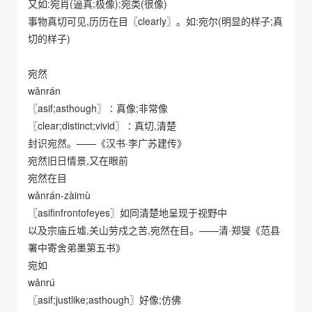
又如:宛肖(逼真;极像);宛类(很像)
事物真切可见,历历在目〖clearly〗。如:宛尔(明显的样子;真
切的样子)
宛然
wǎnrán
〖asif;asthough〗∶真像;非常像
〖clear;distinct;vivid〗∶真切,清楚
封识宛然。——《汉书·李广苏建传》
宛然旧日情景,又在眼前
宛然在目
wǎnrán-zàimù
〖asifinfrontofeyes〗如同清楚地呈现于视野中
以及宗庙丘墟,关山劳戍之苦,宛然在目。——清·郑燮《范县
署中寄舍弟墨第五书》
宛如
wǎnrú
〖asif;justlike;asthough〗好像;仿佛