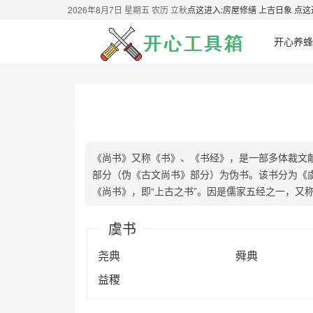
2026年8月7日 星期五 农历 立秋
点这进入:房屋修缮 上吉日象
点这
开心养蜂
《尚书》又称《书》、《书经》，是一部多体裁文
部分（伪《古文尚书》部分）为伪书。该书分为《
《尚书》，即“上古之书”。因是儒家五经之一，又
虞书
尧典
舜典
益稷