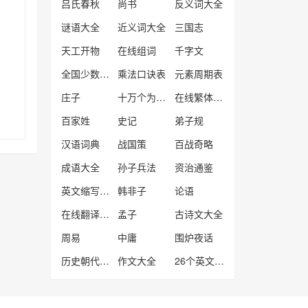
吕氏春秋
尚书
反义词大全
谜语大全
近义词大全
三国志
天工开物
在线组词
千字文
全国少数民族分布表
乘法口诀表
元素周期表
庄子
十万个为什么大全
在线繁体字转换器
百家姓
史记
弟子规
汉语词典
战国策
百战奇略
成语大全
孙子兵法
资治通鉴
英文缩写大全
韩非子
论语
在线翻译转换器
孟子
古诗文大全
周易
中庸
围炉夜话
历史朝代顺序表
作文大全
26个英文字母