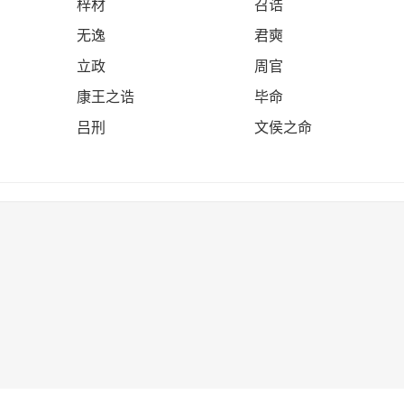
梓材
召诰
无逸
君奭
立政
周官
康王之诰
毕命
吕刑
文侯之命