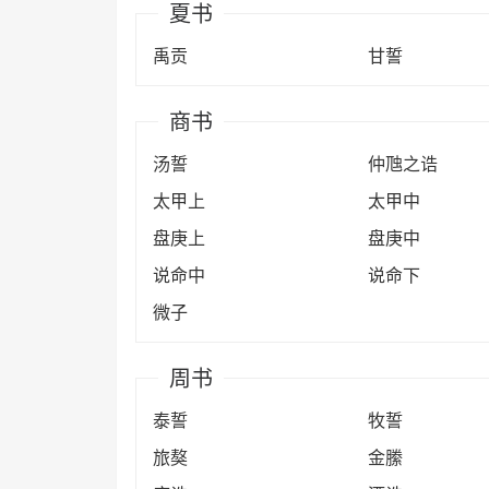
夏书
禹贡
甘誓
商书
汤誓
仲虺之诰
太甲上
太甲中
盘庚上
盘庚中
说命中
说命下
微子
周书
泰誓
牧誓
旅獒
金縢