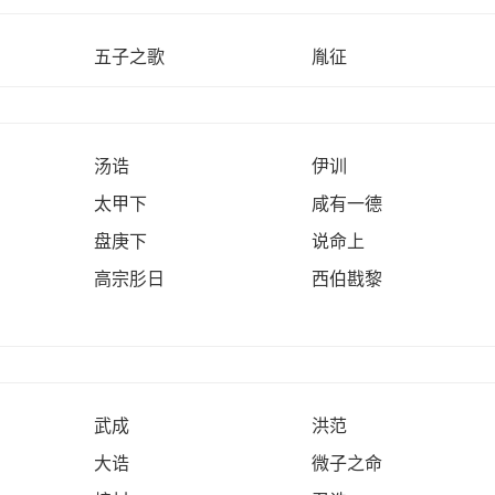
五子之歌
胤征
汤诰
伊训
太甲下
咸有一德
盘庚下
说命上
高宗肜日
西伯戡黎
武成
洪范
大诰
微子之命