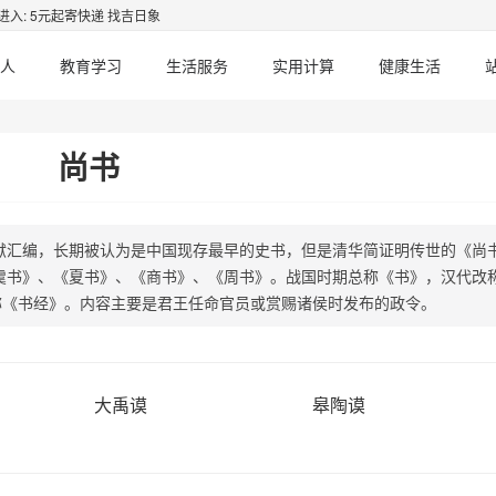
进入: 5元起寄快递 找吉日象
人
教育学习
生活服务
实用计算
健康生活
尚书
献汇编，长期被认为是中国现存最早的史书，但是清华简证明传世的《尚
虞书》、《夏书》、《商书》、《周书》。战国时期总称《书》，汉代改
称《书经》。内容主要是君王任命官员或赏赐诸侯时发布的政令。
大禹谟
皋陶谟