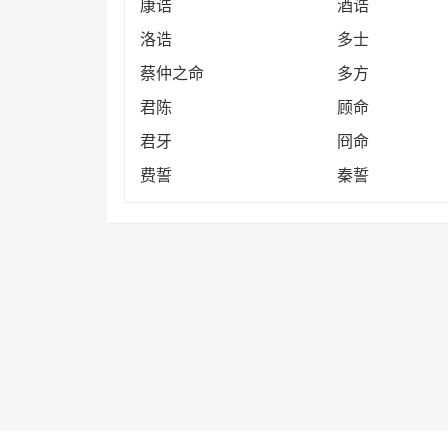
康诰
酒诰
洛诰
多士
蔡仲之命
多方
君陈
顾命
君牙
冏命
费誓
秦誓