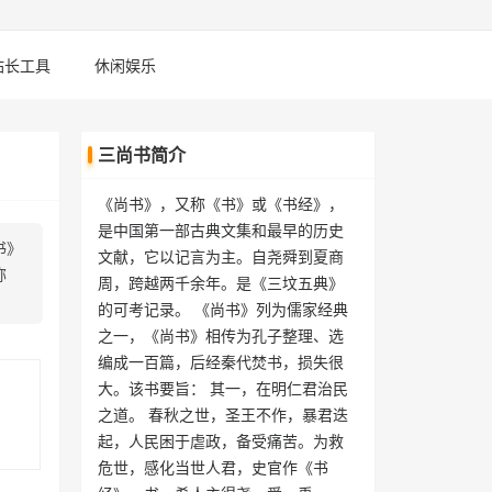
站长工具
休闲娱乐
三尚书简介
《尚书》，又称《书》或《书经》，
是中国第一部古典文集和最早的历史
书》
文献，它以记言为主。自尧舜到夏商
称
周，跨越两千余年。是《三坟五典》
的可考记录。 《尚书》列为儒家经典
之一，《尚书》相传为孔子整理、选
编成一百篇，后经秦代焚书，损失很
大。该书要旨： 其一，在明仁君治民
之道。 春秋之世，圣王不作，暴君迭
起，人民困于虐政，备受痛苦。为救
危世，感化当世人君，史官作《书