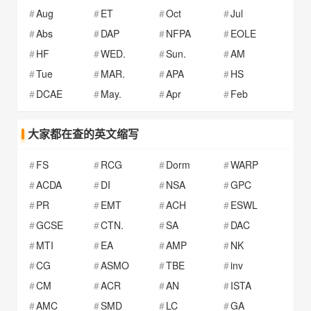
Aug
ET
Oct
Jul
Abs
DAP
NFPA
EOLE
HF
WED.
Sun.
AM
Tue
MAR.
APA
HS
DCAE
May.
Apr
Feb
大家都在查的英文缩写
FS
RCG
Dorm
WARP
ACDA
DI
NSA
GPC
PR
EMT
ACH
ESWL
GCSE
CTN.
SA
DAC
MTI
EA
AMP
NK
CG
ASMO
TBE
inv
CM
ACR
AN
ISTA
AMC
SMD
LC
GA