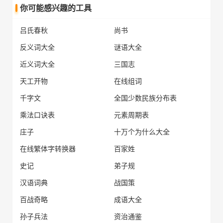
你可能感兴趣的工具
吕氏春秋
尚书
反义词大全
谜语大全
近义词大全
三国志
天工开物
在线组词
千字文
全国少数民族分布表
乘法口诀表
元素周期表
庄子
十万个为什么大全
在线繁体字转换器
百家姓
史记
弟子规
汉语词典
战国策
百战奇略
成语大全
孙子兵法
资治通鉴