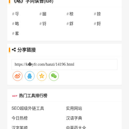
《略》字同读音(lüè)
寽
圙
稤
掠
略
锊
鋢
鋝
畧
分享链接
热门工具排行榜
SEO超级外链工具
实用网站
今日热榜
汉语字典
汉字笔顺
中草药大全