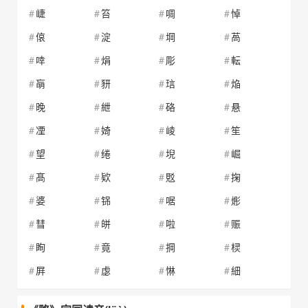
崨
笞
啁
悼
偯
淀
堈
萵
啈
焆
彫
転
朚
豜
琂
焔
晚
紲
硌
悬
凐
婍
崚
笙
望
绻
堄
崛
髙
欵
覐
掬
婆
铞
啹
烿
彗
皏
啦
赈
眴
竟
掆
棂
屛
虙
惏
細