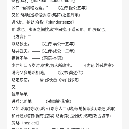
巡视;巡行〖makeaninspectiontour〗
公曰:“吾将略地焉。”——《左传·隐公五年》
又如:略地(巡视侵边境);略阵(巡视阵地)
通“掠”。抢劫;夺取〖plunder;seize〗
略,求也。秦晋之间搜,就室曰搜,于道曰略。略,强取也。——
《方言》二
以略狄土。——《左传·襄公十五年》
略共武夫。——《左传·成公十二年》
牺牲不略。——《国语·齐语》
少君年四五岁时,家贫,为人所略卖。——《史记·外戚世家》
渤海又多劫略相随。——《汉书·龚遂传》
略定东南。——清·邵长蘅《青门剩稿》
又
统军略地。
进兵北略地。——《战国策·燕策》
又如:略取(夺取);略人(略夺人口);略卖(劫掠贩卖);略通(略取
和开通);略有(据有;掠得);略野(攻占原野);略城(攻占城市)
忽略〖neglect〗