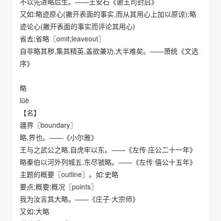
不以先进略后生。——王安石《谢王司封启》
又如:略迹原心(撇开表面的事实,而从其用心上加以原谅);略
迹论心(撇开表面的事实而评论其用心)
省去;省略〖omit;leaveout〗
自非略其秽,集其精英,盖欲兼功,大半难矣。——萧统《文选
序》
略
lüè
【名】
疆界〖boundary〗
略,界也。——《小尔雅》
王与之武公之略,自虎牢以东。——《左传·庄公二十一年》
略秦伯以河外列城五,东尽虢略。——《左传·僖公十五年》
主题的概要〖outline〗。如:史略
要点;概要;概况〖points〗
我为汝言其大略。——《庄子·大宗师》
又如:大略