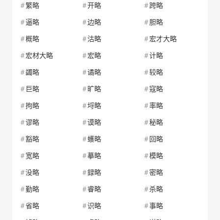
繁略
开略
跨略
逼略
边略
胆略
概略
沽略
宏才大略
宏材大略
宏略
计略
蠲略
谲略
较略
巨略
旷略
寇略
拘略
埒略
率略
谬略
谟略
秘略
豁略
蠖略
回略
宽略
摹略
模略
没略
録略
密略
勤略
睿略
杀略
省略
识略
事略