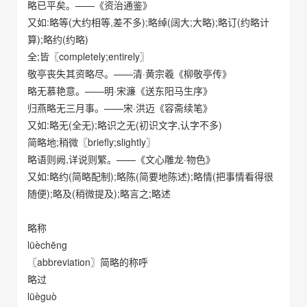
略已平矣。——《资治通鉴》
又如:略等(大约相等,差不多);略绰(阔大;大略);略订(约略计
算);略约(约略)
全;皆〖completely;entirely〗
敬亭丧失其资略尽。——清·黄宗羲《柳敬亭传》
略无慕艳意。——明·宋濂《送东阳马生序》
归燕略无三月事。——宋·洪迈《容斋续笔》
又如:略无(全无);略识之无(初识文字,认字不多)
简略地;稍微〖briefly;slightly〗
略语则阙,详说则繁。——《文心雕龙·物色》
又如:略约(简略配制);略陈(简要地陈述);略情(把事情看得很
随便);略及(稍微提及);略言之;略述
略称
lüèchēng
〖abbreviation〗简略的称呼
略过
lüèguò