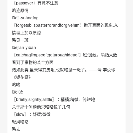
〖passover〗有意不注意
略迹原情
lüèjì-yuánqíng
〖forgetsb.'spasterrorandforgivehim〗撇开表面的现象,从
情理上加以原谅
略见一斑
lüèjiàn-yībān
〖catchaglimpseof;getaroughideaof〗斑:斑纹。喻指大致
看到了事物的某个方面
诸如此类,虽未得其皮毛,也就略见一斑了。——清·李汝珍
《镜花缘》
略略
lüèlüè
〖briefly;slightly;alittle〗∶稍稍;稍微、简短地
关于那个问题他只略略说了几句
〖slow〗∶舒缓;微微
轻风略略
略去