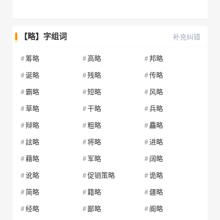
【略】字组词
补充纠错
筹略
高略
邦略
诞略
残略
传略
霸略
短略
风略
草略
干略
兵略
辩略
粗略
麤略
詃略
将略
进略
藉略
军略
阔略
讹略
促销策略
诡略
简略
籍略
疆略
经略
鄙略
阍略