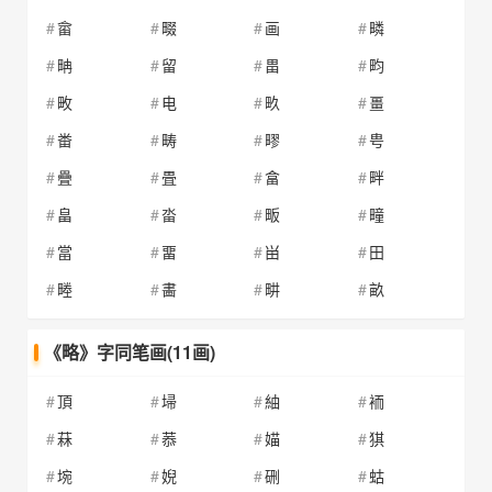
畲
畷
画
疄
畘
留
畕
畇
畋
电
畂
畺
畨
畴
疁
甹
疊
畳
畣
畔
畠
畓
畈
疃
當
畱
畄
田
畻
畵
畊
畝
《略》字同笔画(11画)
頂
埽
紬
袻
菻
菾
媌
猉
埦
婗
硎
蛄