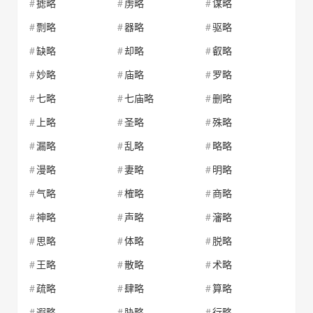
摅略
虏略
谋略
剽略
器略
驱略
缺略
却略
叡略
妙略
庙略
罗略
七略
七庙略
删略
上略
圣略
殊略
漏略
乱略
略略
漫略
妻略
明略
气略
榷略
商略
神略
声略
瀋略
思略
体略
脱略
王略
散略
术略
疏略
肆略
算略
遐略
胁略
行略