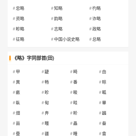
忠略
知略
彴略
资略
韵略
诈略
畛略
志略
政略
征略
中国小说史略
总略
《略》字同部首(田)
甲
疀
畸
甶
異
畅
番
畭
畞
畛
畯
畖
畒
甸
畦
畢
畑
畁
畍
疈
甾
疅
畾
畚
疂
疆
畽
畬