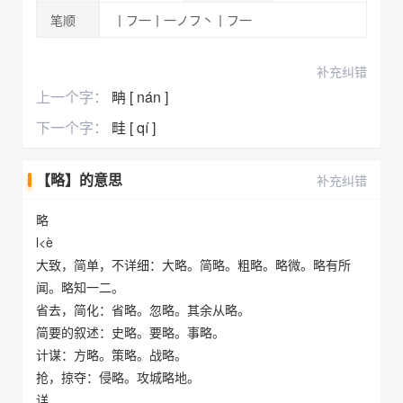
笔顺
丨フ一丨一ノフ丶丨フ一
补充纠错
上一个字：
畘 [ nán ]
下一个字：
畦 [ qí ]
【略】的意思
补充纠错
略
l<è
大致，简单，不详细：大略。简略。粗略。略微。略有所
闻。略知一二。
省去，简化：省略。忽略。其余从略。
简要的叙述：史略。要略。事略。
计谋：方略。策略。战略。
抢，掠夺：侵略。攻城略地。
详