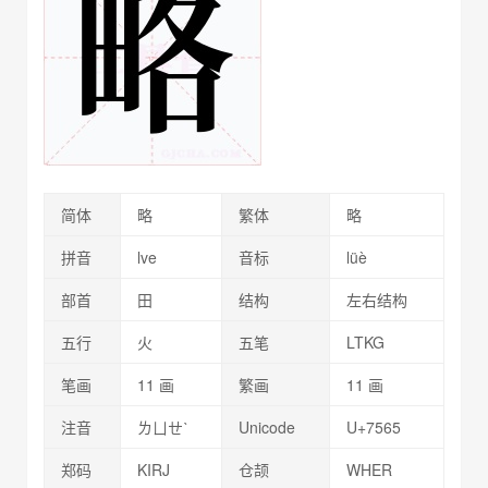
简体
略
繁体
略
拼音
lve
音标
lüè
部首
田
结构
左右结构
五行
火
五笔
LTKG
笔画
11 画
繁画
11 画
注音
ㄌㄩㄝˋ
Unicode
U+7565
郑码
KIRJ
仓颉
WHER