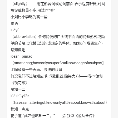
〖slightly〗——用在形容词或动词前面,表示程度轻微,时间
短促或数量不多,用法同“略”
小刘比小李略为高一些
略语
lüèyǔ
〖abbreviation〗任何简便的口头或书面语的简短形式或简
单的节略以代替已知的或规定的整体。如:脱产(脱离生产)
略知皮毛
lüèzhī-pímáo
〖smattering;haveonlyasuperficialknowledgeofasubject〗
比喻稍有一些表面、肤浅的认识
何况我们不过略知皮毛,岂敢乱谈,贻笑大方!——清·李汝珍
《镜花缘》
略知一二
lüèzhī-yī’èr
〖haveasmatteringof;knowonlyalittleabout;knowsth.about〗
稍知一点点
花子道:“武艺也略知一二。”——清·钱彩《说岳全传》