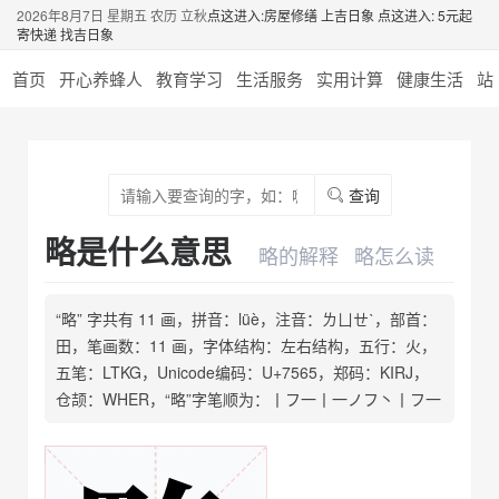
2026年8月7日 星期五 农历 立秋
点这进入:房屋修缮 上吉日象
点这进入: 5元起
寄快递 找吉日象
首页
开心养蜂人
教育学习
生活服务
实用计算
健康生活
站
查询
略是什么意思
略的解释
略怎么读
“略” 字共有 11 画，拼音：lüè，注音：ㄌㄩㄝˋ，部首：
田，笔画数：11 画，字体结构：左右结构，五行：火，
五笔：LTKG，Unicode编码：U+7565，郑码：KIRJ，
仓颉：WHER，“略”字笔顺为：丨フ一丨一ノフ丶丨フ一