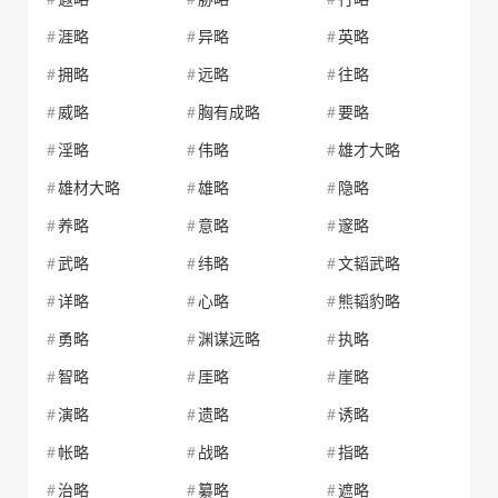
涯略
异略
英略
拥略
远略
往略
威略
胸有成略
要略
淫略
伟略
雄才大略
雄材大略
雄略
隐略
养略
意略
邃略
武略
纬略
文韬武略
详略
心略
熊韬豹略
勇略
渊谋远略
执略
智略
厓略
崖略
演略
遗略
诱略
帐略
战略
指略
治略
纂略
遮略