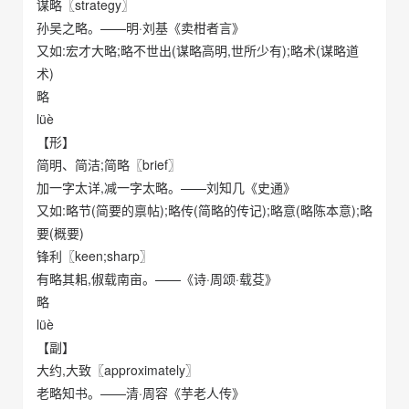
谋略〖strategy〗
孙吴之略。——明·刘基《卖柑者言》
又如:宏才大略;略不世出(谋略高明,世所少有);略术(谋略道
术)
略
lüè
【形】
简明、简洁;简略〖brief〗
加一字太详,减一字太略。——刘知几《史通》
又如:略节(简要的禀帖);略传(简略的传记);略意(略陈本意);略
要(概要)
锋利〖keen;sharp〗
有略其耜,俶载南亩。——《诗·周颂·载芟》
略
lüè
【副】
大约,大致〖approximately〗
老略知书。——清·周容《芋老人传》