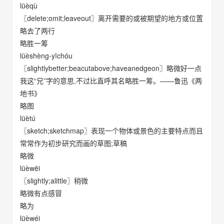
lüèqù
〖delete;omit;leaveout〗离开需要的或被期望的地方或位置
略去了两行
略胜一筹
lüèshèng-yīchóu
〖slightlybetter;beacutabove;haveanedgeon〗略微好一点
我这“兄”字的意思,不过比直呼其名略胜一筹。——鲁迅《两
地书》
略图
lüètú
〖sketch;sketchmap〗表现一个物体或景色的主要特点而且
常常作为初步研究而画的草图;草稿
略微
lüèwēi
〖slightly;alittle〗稍微
略微有点感冒
略为
lüèwéi