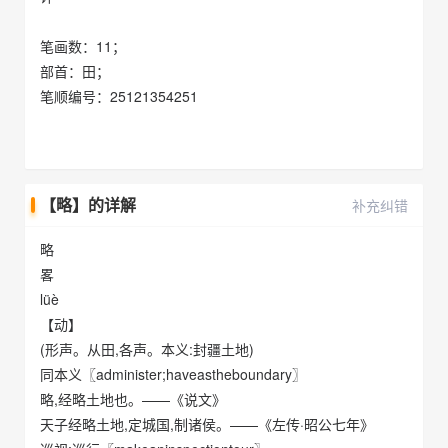
笔画数：11；
部首：田；
笔顺编号：25121354251
【略】的详解
补充纠错
略
畧
lüè
【动】
(形声。从田,各声。本义:封疆土地)
同本义〖administer;haveastheboundary〗
略,经略土地也。——《说文》
天子经略土地,定城国,制诸侯。——《左传·昭公七年》