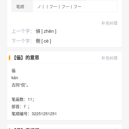
笔顺
ノ丨丨フ一丨フ一丨フ一
补充纠错
上一个字：
偵 [ zhēn ]
下一个字：
側 [ cè ]
【偘】的意思
补充纠错
偘
kǎn
古同“侃”。
笔画数：11；
部首：亻；
笔顺编号：32251251251