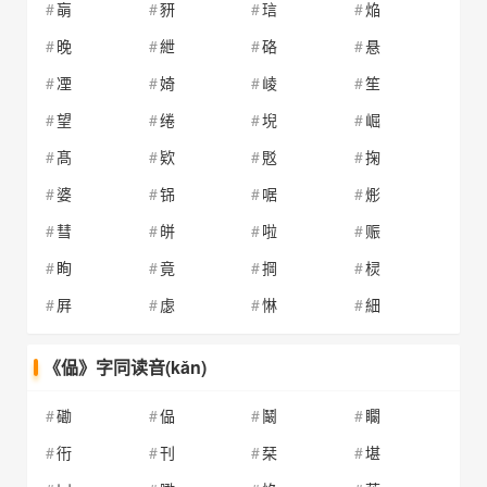
朚
豜
琂
焔
晚
紲
硌
悬
凐
婍
崚
笙
望
绻
堄
崛
髙
欵
覐
掬
婆
铞
啹
烿
彗
皏
啦
赈
眴
竟
掆
棂
屛
虙
惏
細
《偘》字同读音(kǎn)
磡
偘
鬫
矙
衎
刊
栞
堪