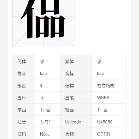
简体
偘
繁体
偘
拼音
kan
音标
kǎn
部首
亻
结构
左右结构
五行
木
五笔
WKKK
笔画
11 画
繁画
11 画
注音
ㄎㄢˇ
Unicode
U+5058
郑码
NJJJ
仓颉
ORRR