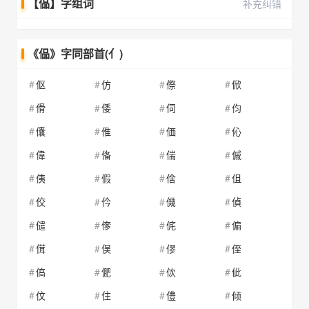
【偘】字组词
补充纠错
《偘》字同部首(亻)
伛
仿
傺
俽
傦
倭
伺
伨
儾
倠
価
伈
偉
俻
偳
傶
侇
假
倽
伹
佼
仱
僟
偵
儙
偧
侂
偏
傇
俣
僇
侄
傐
俷
佽
佌
伩
住
僼
倾