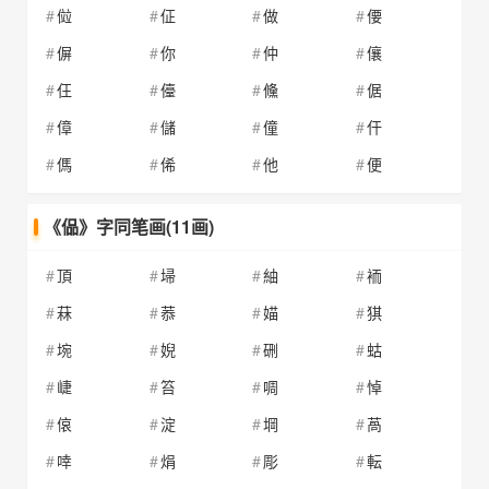
傡
佂
做
偠
偋
你
仲
儴
仼
儓
儵
倨
傽
儲
僮
仠
傌
俙
他
便
《偘》字同笔画(11画)
頂
埽
紬
袻
菻
菾
媌
猉
埦
婗
硎
蛄
崨
笞
啁
悼
偯
淀
堈
萵
啈
焆
彫
転