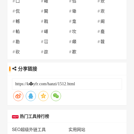
凵
瞰
惂
莰
侃
闞
墈
崁
轗
戡
龛
阚
輡
嵁
坎
龕
勘
冚
顑
竷
砍
欿
歁
分享链接
热门工具排行榜
SEO超级外链工具
实用网站