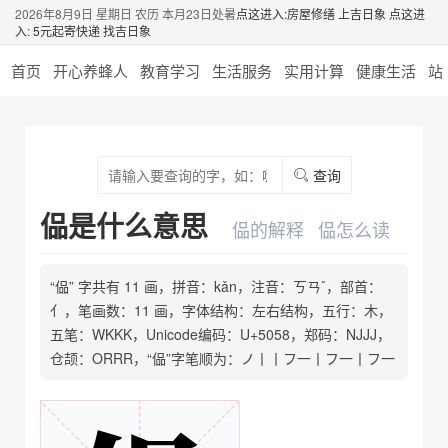
2026年8月9日 星期日 农历 本月23日处暑
点这进入:房屋修缮 上吉日象
点这进
入: 5元起寄快递 找吉日象
首页
开心养蜂人
教育学习
生活服务
实用计算
健康生活
站
查询
偘是什么意思
偘的解释
偘怎么读
“偘” 字共有 11 画，拼音：kǎn，注音：ㄎㄢˇ，部首：
亻，笔画数：11 画，字体结构：左右结构，五行：木，
五笔：WKKK，Unicode编码：U+5058，郑码：NJJJ，
仓颉：ORRR，“偘”字笔顺为：ノ丨丨フ一丨フ一丨フ一