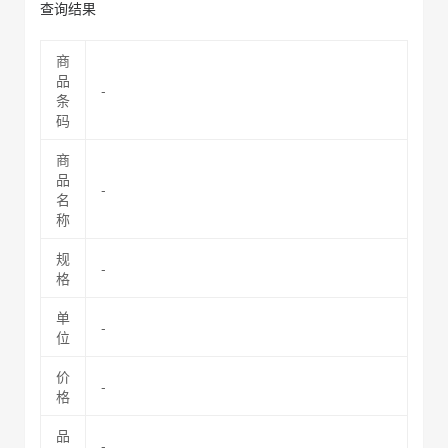
查询结果
商
品
-
条
码
商
品
-
名
称
规
-
格
单
-
位
价
-
格
品
-