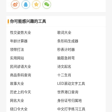
你可能感兴趣的工具
性交姿势大全
歌词大全
年龄计算器
条形码生成器
领带打法
秒表计时器
实用网站
脑筋急转弯
民间谚语大全
诗文起名
商品条码查询
十二生肖
故事大全
LED滚动文字工具
历史上的今天
世界港口查询
网名大全
身份证号归属地
绕口令大全
中文打字练习工具