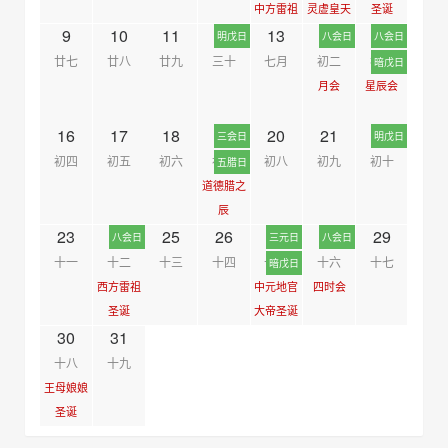
中方雷祖
灵虚皇天
圣诞
9
10
11
12
13
14
15
圣诞
尊同梵炁
明戊日
八会日
八会日
关圣帝君
始素天君
廿七
廿八
廿九
三十
七月
初二
初三
暗戊日
圣诞
下降
月会
星辰会
人会
16
17
18
19
20
21
22
三会日
明戊日
初四
初五
初六
初七
初八
初九
初十
五腊日
道德腊之
辰
23
24
25
26
27
28
29
庆生中会
八会日
三元日
八会日
十一
十二
十三
十四
十五
十六
十七
暗戊日
西方雷祖
中元地官
四时会
圣诞
大帝圣诞
30
31
日会
十八
十九
王母娘娘
圣诞