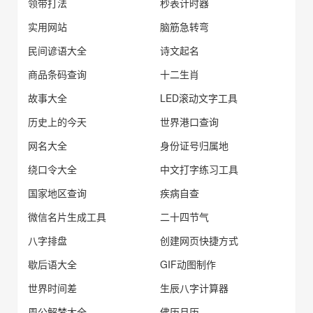
领带打法
秒表计时器
实用网站
脑筋急转弯
民间谚语大全
诗文起名
商品条码查询
十二生肖
故事大全
LED滚动文字工具
历史上的今天
世界港口查询
网名大全
身份证号归属地
绕口令大全
中文打字练习工具
国家地区查询
疾病自查
微信名片生成工具
二十四节气
八字排盘
创建网页快捷方式
歇后语大全
GIF动图制作
世界时间差
生辰八字计算器
周公解梦大全
佛历月历