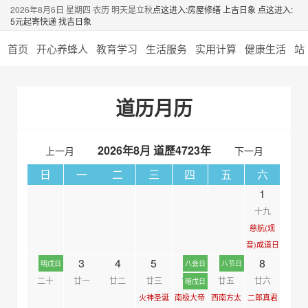
2026年8月6日 星期四 农历 明天是立秋
点这进入:房屋修缮 上吉日象
点这进入:
5元起寄快递 找吉日象
首页
开心养蜂人
教育学习
生活服务
实用计算
健康生活
站
道历月历
2026年8月 道歷4723年
上一月
下一月
日
一
二
三
四
五
六
1
十九
慈航(观
音)成道日
2
3
4
5
6
7
8
明戊日
八会日
八节日
二十
廿一
廿二
廿三
廿四
廿五
廿六
暗戊日
火神圣诞
南极大帝
西南方太
二郎真君