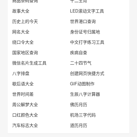
商品条码查询
十二生肖
故事大全
LED滚动文字工具
历史上的今天
世界港口查询
网名大全
身份证号归属地
绕口令大全
中文打字练习工具
国家地区查询
疾病自查
微信名片生成工具
二十四节气
八字排盘
创建网页快捷方式
歇后语大全
GIF动图制作
世界时间差
生辰八字计算器
周公解梦大全
佛历月历
口红颜色大全
机场三字代码
汽车标志大全
道历月历