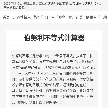
2026年8月7日 星期五 农历 立秋
点这进入:房屋修缮 上吉日象
点这进入: 5元起
寄快递 找吉日象
首页
开心养蜂人
教育学习
生活服务
实用计算
健康生活
站
伯努利不等式计算器
伯努利不等式是数学中的一个重要不等式，描述了一种
基本的数学关系。该不等式表达了对大于1的实数x和任
意实数n的幂的关系。伯努利不等式通常表示为(1+x)^n >
1 + nx，其中x> -1, n > 1。欢迎使用伯努利不等式计算
器！我们提供伯努利不等式的在线计算服务，帮助您轻
松求解伯努利不等式的数值结果。通过我们的在线工
具，您可以方便地进行伯努利不等式的计算，让复杂的
数学关系变得简单易行。让我们一起来探索伯努利不等
式的奥秘，享受在线计算的便利！