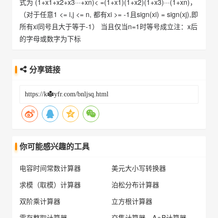
式为 (1+x1+x2+x3···+xn)< =(1+x1)(1+x2)(1+x3)···(1+xn)，
（对于任意1 <= i,j <= n, 都有xi >= -1且sign(xi) = sign(xj),即
所有xi同号且大于等于-1） 当且仅当n=1时等号成立注：x后
的字母或数字为下标
分享链接
你可能感兴趣的工具
电容时间常数计算器
美元大小写转换器
求模（取模）计算器
泊松分布计算器
双阶乘计算器
立方根计算器
零存整取计算器
交集计算器，A∩B计算器