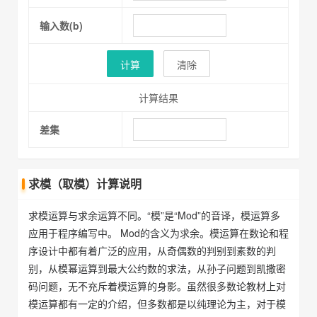
输入数(b)
计算
清除
计算结果
差集
求模（取模）计算说明
求模运算与求余运算不同。“模”是“Mod”的音译，模运算多
应用于程序编写中。 Mod的含义为求余。模运算在数论和程
序设计中都有着广泛的应用，从奇偶数的判别到素数的判
别，从模幂运算到最大公约数的求法，从孙子问题到凯撒密
码问题，无不充斥着模运算的身影。虽然很多数论教材上对
模运算都有一定的介绍，但多数都是以纯理论为主，对于模