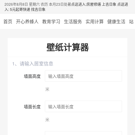
2026年8月8日 星期六 农历 本月23日处暑
点这进入:房屋修缮 上吉日象
点这进
入: 5元起寄快递 找吉日象
首页
开心养蜂人
教育学习
生活服务
实用计算
健康生活
站
壁纸计算器
1、请输入居室信息
墙面高度
米
墙面长度
米