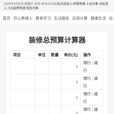
2026年8月8日 星期六 农历 本月23日处暑
点这进入:房屋修缮 上吉日象
点这进
入: 5元起寄快递 找吉日象
首页
开心养蜂人
教育学习
生活服务
实用计算
健康生活
站
装修总预算计算器
项目
单位
数量
单价(元)
操作
增行
|
减
0
行
增行
|
减
0
行
增行
|
减
0
行
增行
|
减
0