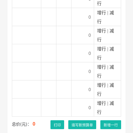
行
增行
|
减
0
行
增行
|
减
0
行
增行
|
减
0
行
增行
|
减
0
行
增行
|
减
0
行
增行
|
减
0
行
0
总价(元)：
打印
填写新预算单
新增一行