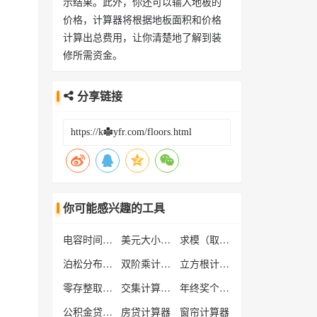
示结果。此外，你还可以输入地板的
价格，计算器将根据地板面积和价格
计算出总费用，让你清楚地了解到装
修所需资金。
分享链接
你可能感兴趣的工具
电容时间常数计算器
美元大小写转换器
求模（取模）计算器
泊松分布计算器
双阶乘计算器
立方根计算器
零存整取计算器
交集计算器，A∩B计算器
年终奖个人所得税计算器
公积金贷款额度计算器
房贷计算器
窗帘计算器